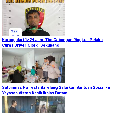
Kurang dari 1×24 Jam, Tim Gabungan Ringkus Pelaku
Curas Driver Ojol di Sekupang
Satbinmas Polresta Barelang Salurkan Bantuan Sosial ke
Yayasan Vistos Kasih Ikhlas Batam