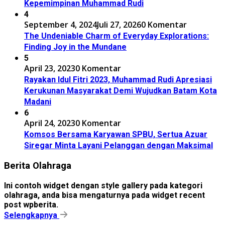
Kepemimpinan Muhammad Rudi
4
September 4, 2024
Juli 27, 2026
0 Komentar
The Undeniable Charm of Everyday Explorations:
Finding Joy in the Mundane
5
April 23, 2023
0 Komentar
Rayakan Idul Fitri 2023, Muhammad Rudi Apresiasi
Kerukunan Masyarakat Demi Wujudkan Batam Kota
Madani
6
April 24, 2023
0 Komentar
Komsos Bersama Karyawan SPBU, Sertua Azuar
Siregar Minta Layani Pelanggan dengan Maksimal
Berita Olahraga
Ini contoh widget dengan style gallery pada kategori
olahraga, anda bisa mengaturnya pada widget recent
post wpberita.
Selengkapnya