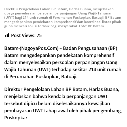
Direktur Pengelolaan Lahan BP Batam, Harlas Buana, menjelaskan
upaya penyelesaian persoalan perpanjangan Uang Wajib Tahunan
(UWT) bagi 214 unit rumah di Perumahan Puskopkar, Batuaji. BP Batam
mengedepankan pendekatan komprehensif dan koordinasi lintas pihak
guna mencari solusi terbaik bagi masyarakat. Foto: BP Batam.
Post Views:
75
Batam-(NagoyaPos.Com) – Badan Pengusahaan (BP)
Batam mengedepankan pendekatan komprehensif
dalam menyelesaikan persoalan perpanjangan Uang
Wajib Tahunan (UWT) terhadap sekitar 214 unit rumah
di Perumahan Puskopkar, Batuaji.
Direktur Pengelolaan Lahan BP Batam, Harlas Buana,
menjelaskan bahwa kendala perpanjangan UWT
tersebut dipicu belum diselesaikannya kewajiban
pembayaran UWT tahap awal oleh pihak pengembang,
Puskopkar.