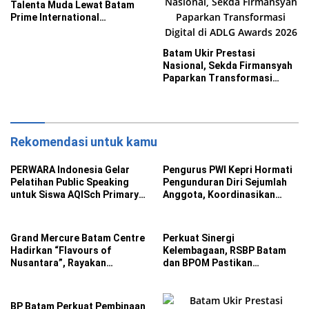
Talenta Muda Lewat Batam
Prime International
Grassroot Football Festival
2026
Batam Ukir Prestasi
Nasional, Sekda Firmansyah
Paparkan Transformasi
Digital di ADLG Awards 2026
Rekomendasi untuk kamu
PERWARA Indonesia Gelar
Pengurus PWI Kepri Hormati
Pelatihan Public Speaking
Pengunduran Diri Sejumlah
untuk Siswa AQISch Primary
Anggota, Koordinasikan
School
Administrasi ke PWI Pusat
Grand Mercure Batam Centre
Perkuat Sinergi
Hadirkan “Flavours of
Kelembagaan, RSBP Batam
Nusantara”, Rayakan
dan BPOM Pastikan
Kemerdekaan Lewat Cita
Pelayanan dan Ketersediaan
Rasa Indonesia
Obat Aman
BP Batam Perkuat Pembinaan