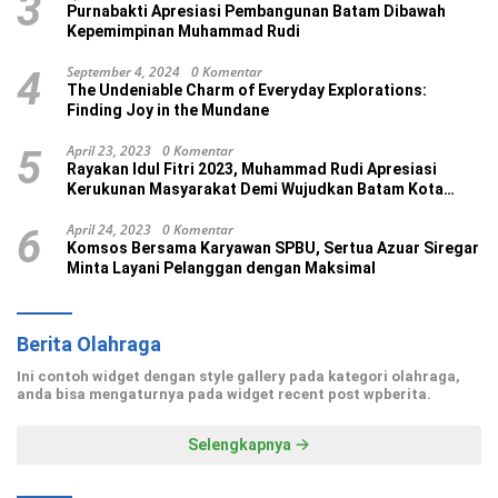
3
Purnabakti Apresiasi Pembangunan Batam Dibawah
Kepemimpinan Muhammad Rudi
September 4, 2024
0 Komentar
4
The Undeniable Charm of Everyday Explorations:
Finding Joy in the Mundane
April 23, 2023
0 Komentar
5
Rayakan Idul Fitri 2023, Muhammad Rudi Apresiasi
Kerukunan Masyarakat Demi Wujudkan Batam Kota
Madani
April 24, 2023
0 Komentar
6
Komsos Bersama Karyawan SPBU, Sertua Azuar Siregar
Minta Layani Pelanggan dengan Maksimal
Berita Olahraga
Ini contoh widget dengan style gallery pada kategori olahraga,
anda bisa mengaturnya pada widget recent post wpberita.
Selengkapnya