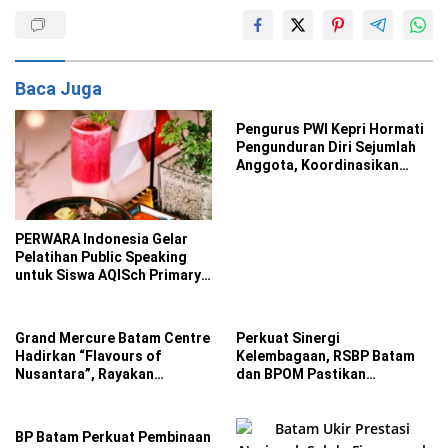
Baca Juga
Pengurus PWI Kepri Hormati
Pengunduran Diri Sejumlah
Anggota, Koordinasikan
Administrasi ke PWI Pusat
PERWARA Indonesia Gelar
Pelatihan Public Speaking
untuk Siswa AQISch Primary
School
Grand Mercure Batam Centre
Perkuat Sinergi
Hadirkan “Flavours of
Kelembagaan, RSBP Batam
Nusantara”, Rayakan
dan BPOM Pastikan
Kemerdekaan Lewat Cita
Pelayanan dan Ketersediaan
Rasa Indonesia
Obat Aman
BP Batam Perkuat Pembinaan