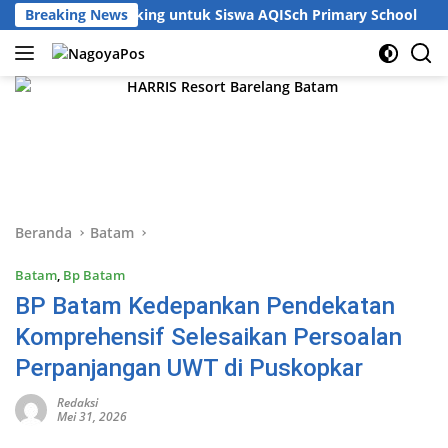
Langsung
 Public Speaking untuk Siswa AQISch Primary School
Breaking News
Pe
ke
konten
Beranda
Batam
Batam
,
Bp Batam
BP Batam Kedepankan Pendekatan
Komprehensif Selesaikan Persoalan
Perpanjangan UWT di Puskopkar
Redaksi
Mei 31, 2026