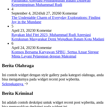
Purnabakti Apresiasi Pembangunan Batam Dibawah
Kepemimpinan Muhammad Rudi
4
September 4, 2024
Juli 27, 2026
0 Komentar
The Undeniable Charm of Everyday Explorations: Finding
Joy in the Mundane
5
April 23, 2023
0 Komentar
Rayakan Idul Fitri 2023, Muhammad Rudi Apresiasi
Kerukunan Masyarakat Demi Wujudkan Batam Kota Madani
6
April 24, 2023
0 Komentar
Komsos Bersama Karyawan SPBU, Sertua Azuar Siregar
Minta Layani Pelanggan dengan Maksimal
Berita Olahraga
Ini contoh widget dengan style gallery pada kategori olahraga, anda
bisa mengaturnya pada widget recent post wpberita.
Selengkapnya
Berita Kriminal
Ini adalah contoh deskripsi untuk widget recent post wpberita, anda
bisa memasukkan deskripsi pada widget ini.