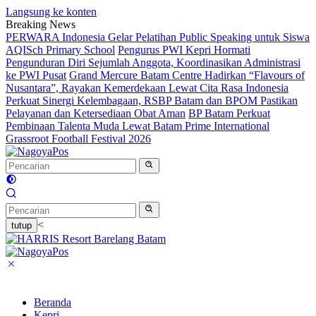
Langsung ke konten
Breaking News
PERWARA Indonesia Gelar Pelatihan Public Speaking untuk Siswa
AQISch Primary School
Pengurus PWI Kepri Hormati
Pengunduran Diri Sejumlah Anggota, Koordinasikan Administrasi
ke PWI Pusat
Grand Mercure Batam Centre Hadirkan “Flavours of
Nusantara”, Rayakan Kemerdekaan Lewat Cita Rasa Indonesia
Perkuat Sinergi Kelembagaan, RSBP Batam dan BPOM Pastikan
Pelayanan dan Ketersediaan Obat Aman
BP Batam Perkuat
Pembinaan Talenta Muda Lewat Batam Prime International
Grassroot Football Festival 2026
<
tutup
Beranda
Kepri