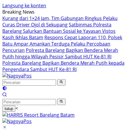
Langsung ke konten
Breaking News
Kurang dari 1×24 Jam, Tim Gabungan Ringkus Pelaku
Curas Driver Ojol di Sekupang
Satbinmas Polresta
Barelang Salurkan Bantuan Sosial ke Yayasan Vistos
Kasih Ikhlas Batam
Respons Cepat Laporan 110, Polsek
Batu Ampar Amankan Terduga Pelaku Percobaan
Pencurian
Polresta Barelang Bagikan Bendera Merah
Putih hingga Wilayah Pesisir Sambut HUT Ke-81 RI
Polresta Barelang Bagikan Bendera Merah Putih kepada
Pengendara Sambut HUT Ke-81 RI
<
tutup