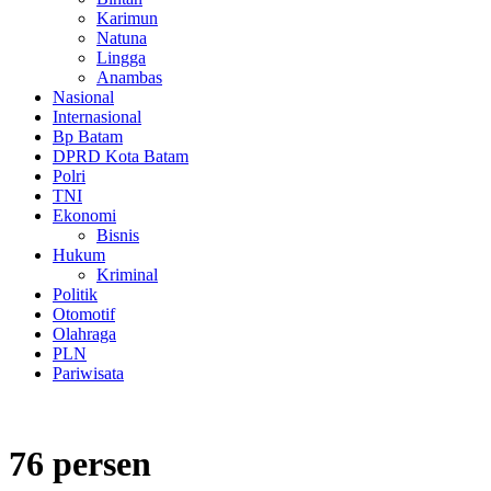
Karimun
Natuna
Lingga
Anambas
Nasional
Internasional
Bp Batam
DPRD Kota Batam
Polri
TNI
Ekonomi
Bisnis
Hukum
Kriminal
Politik
Otomotif
Olahraga
PLN
Pariwisata
76 persen