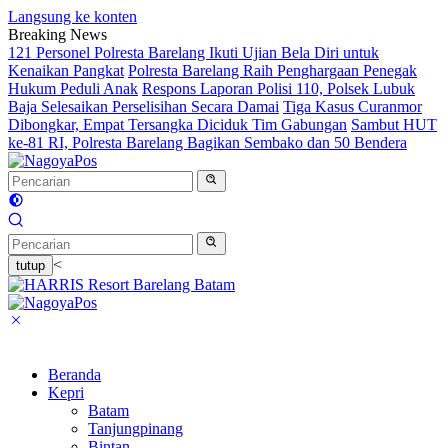
Langsung ke konten
Breaking News
121 Personel Polresta Barelang Ikuti Ujian Bela Diri untuk
Kenaikan Pangkat
Polresta Barelang Raih Penghargaan Penegak
Hukum Peduli Anak
Respons Laporan Polisi 110, Polsek Lubuk
Baja Selesaikan Perselisihan Secara Damai
Tiga Kasus Curanmor
Dibongkar, Empat Tersangka Diciduk Tim Gabungan
Sambut HUT
ke-81 RI, Polresta Barelang Bagikan Sembako dan 50 Bendera
<
tutup
Beranda
Kepri
Batam
Tanjungpinang
Bintan