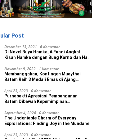
ular Post
Desember 13, 2021
6 Komentar
Di Novel Buya Hamka, A Fuadi Angkat
Kisah Hamka dengan Bung Karno dan Haji
Rasul
November 9, 2022
1 Komentar
Membanggakan, Kontingen Muaythai
Batam Raih 3 Medali Emas di Ajang
Porprov Ke V Kepri 2022
April 23, 2023
0 Komentar
Purnabakti Apresiasi Pembangunan
Batam Dibawah Kepemimpinan
Muhammad Rudi
September 4, 2024
0 Komentar
The Undeniable Charm of Everyday
Explorations: Finding Joy in the Mundane
April 23, 2023
0 Komentar