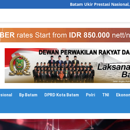
Batam Ukir Prestasi Nasional, Sekda Firmansyah 
asional
Bp Batam
DPRD Kota Batam
Polri
TNI
Ekono