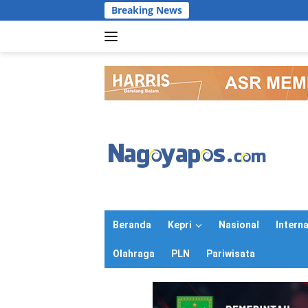
Langsung
Breaking News
ke
konten
Beranda
Kepri
Nasional
Intern
Olahraga
PLN
Pariwisata