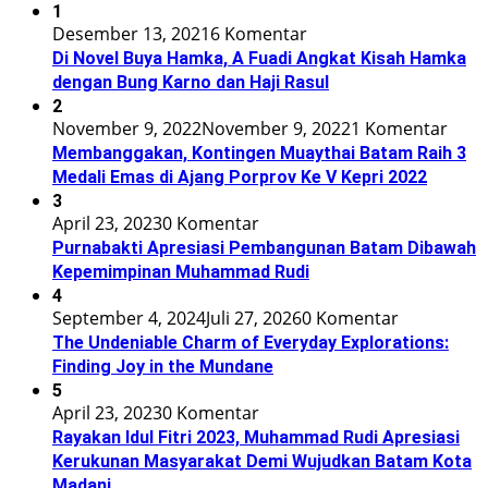
1
Desember 13, 2021
6 Komentar
Di Novel Buya Hamka, A Fuadi Angkat Kisah Hamka
dengan Bung Karno dan Haji Rasul
2
November 9, 2022
November 9, 2022
1 Komentar
Membanggakan, Kontingen Muaythai Batam Raih 3
Medali Emas di Ajang Porprov Ke V Kepri 2022
3
April 23, 2023
0 Komentar
Purnabakti Apresiasi Pembangunan Batam Dibawah
Kepemimpinan Muhammad Rudi
4
September 4, 2024
Juli 27, 2026
0 Komentar
The Undeniable Charm of Everyday Explorations:
Finding Joy in the Mundane
5
April 23, 2023
0 Komentar
Rayakan Idul Fitri 2023, Muhammad Rudi Apresiasi
Kerukunan Masyarakat Demi Wujudkan Batam Kota
Madani