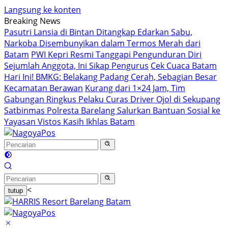
Langsung ke konten
Breaking News
Pasutri Lansia di Bintan Ditangkap Edarkan Sabu,
Narkoba Disembunyikan dalam Termos Merah dari
Batam
PWI Kepri Resmi Tanggapi Pengunduran Diri
Sejumlah Anggota, Ini Sikap Pengurus
Cek Cuaca Batam
Hari Ini! BMKG: Belakang Padang Cerah, Sebagian Besar
Kecamatan Berawan
Kurang dari 1×24 Jam, Tim
Gabungan Ringkus Pelaku Curas Driver Ojol di Sekupang
Satbinmas Polresta Barelang Salurkan Bantuan Sosial ke
Yayasan Vistos Kasih Ikhlas Batam
<
tutup