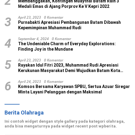
2
Membanggakan, Kontingen Muaythai Batam Raih 3
Medali Emas di Ajang Porprov Ke V Kepri 2022
April 23, 2023
0 Komentar
3
Purnabakti Apresiasi Pembangunan Batam Dibawah
Kepemimpinan Muhammad Rudi
September 4, 2024
0 Komentar
4
The Undeniable Charm of Everyday Explorations:
Finding Joy in the Mundane
April 23, 2023
0 Komentar
5
Rayakan Idul Fitri 2023, Muhammad Rudi Apresiasi
Kerukunan Masyarakat Demi Wujudkan Batam Kota
Madani
April 24, 2023
0 Komentar
6
Komsos Bersama Karyawan SPBU, Sertua Azuar Siregar
Minta Layani Pelanggan dengan Maksimal
Berita Olahraga
Ini contoh widget dengan style gallery pada kategori olahraga,
anda bisa mengaturnya pada widget recent post wpberita.