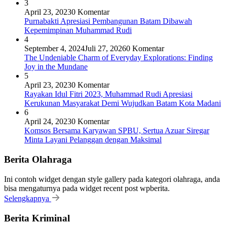
3
April 23, 2023
0 Komentar
Purnabakti Apresiasi Pembangunan Batam Dibawah
Kepemimpinan Muhammad Rudi
4
September 4, 2024
Juli 27, 2026
0 Komentar
The Undeniable Charm of Everyday Explorations: Finding
Joy in the Mundane
5
April 23, 2023
0 Komentar
Rayakan Idul Fitri 2023, Muhammad Rudi Apresiasi
Kerukunan Masyarakat Demi Wujudkan Batam Kota Madani
6
April 24, 2023
0 Komentar
Komsos Bersama Karyawan SPBU, Sertua Azuar Siregar
Minta Layani Pelanggan dengan Maksimal
Berita Olahraga
Ini contoh widget dengan style gallery pada kategori olahraga, anda
bisa mengaturnya pada widget recent post wpberita.
Selengkapnya
Berita Kriminal