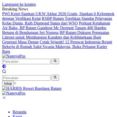
Langsung ke konten
Breaking News
PWI Kepri Siapkan UKW Akbar 2026 Gratis, Siapkan 6 Kelompok
dengan Verifikasi Ketat
RSBP Batam Torehkan Standar Pelayanan
Kelas Dunia, Raih Diamond Status dari WSO
Perkuat Ketahanan
Air Baku, BP Batam Gandeng Mc Dermott Tanam 400 Bambu
Betung di Bendungan Sei Nongsa
BP Batam Dukung Penguatan
Literasi untuk Membangun Karakter dan Kebhinekaan Bagi
Generasi Masa Depan
Cetak Sejarah! 12 Perawat Indonesia Resmi
Bekerja di Rumah Sakit Swasta Malaysia, Buka Peluang Karier
Baru
<
tutup
Beranda
Kepri