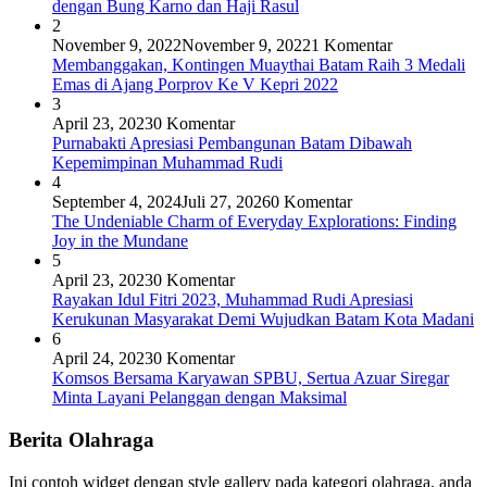
dengan Bung Karno dan Haji Rasul
2
November 9, 2022
November 9, 2022
1 Komentar
Membanggakan, Kontingen Muaythai Batam Raih 3 Medali
Emas di Ajang Porprov Ke V Kepri 2022
3
April 23, 2023
0 Komentar
Purnabakti Apresiasi Pembangunan Batam Dibawah
Kepemimpinan Muhammad Rudi
4
September 4, 2024
Juli 27, 2026
0 Komentar
The Undeniable Charm of Everyday Explorations: Finding
Joy in the Mundane
5
April 23, 2023
0 Komentar
Rayakan Idul Fitri 2023, Muhammad Rudi Apresiasi
Kerukunan Masyarakat Demi Wujudkan Batam Kota Madani
6
April 24, 2023
0 Komentar
Komsos Bersama Karyawan SPBU, Sertua Azuar Siregar
Minta Layani Pelanggan dengan Maksimal
Berita Olahraga
Ini contoh widget dengan style gallery pada kategori olahraga, anda