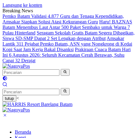
Langsung ke konten
Breaking News
Pemko Batam Validasi 4.877 Guru dan Tenaga Kependidikan,
Amsakar Siapkan Solusi Atasi Kekurangan Guru
Haru! BAZNAS
Batam Menembus Laut Antar 500 Paket Sembako untuk Warga 7
Pulau Hinterland
Seragam Sekolah Gratis Batam Segera Dibagikan,
Siswa SD-SMP Dapat 2 Set Lengkap dengan Atribut
Amsakar
Lantik 311 Pejabat Pemko Batam, ASN yang Nongkrong di Kedai
Kopi Saat Jam Kerja Bakal Disanksi
Prakiraan Cuaca Batam Hari
Ini 6 Agustus 2026: Seluruh Kecamatan Cerah Berawan, Suhu
Capai 32 Derajat
<
tutup
Beranda
Kepri