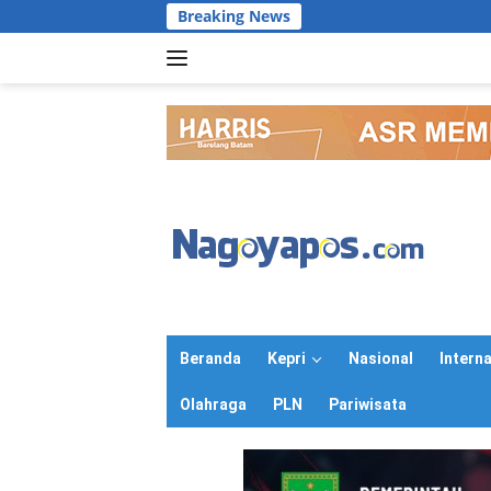
Langsung
Breaking News
ke
konten
Beranda
Kepri
Nasional
Intern
Olahraga
PLN
Pariwisata