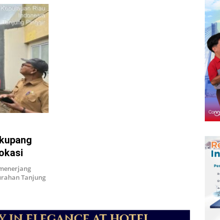
ekupang
okasi
 menerjang
urahan Tanjung