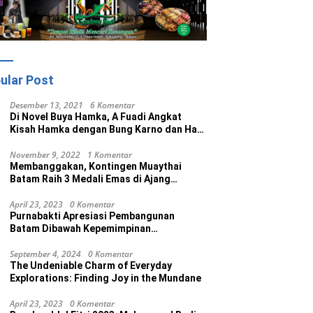
ular Post
Desember 13, 2021
6 Komentar
Di Novel Buya Hamka, A Fuadi Angkat
Kisah Hamka dengan Bung Karno dan Haji
Rasul
November 9, 2022
1 Komentar
Membanggakan, Kontingen Muaythai
Batam Raih 3 Medali Emas di Ajang
Porprov Ke V Kepri 2022
April 23, 2023
0 Komentar
Purnabakti Apresiasi Pembangunan
Batam Dibawah Kepemimpinan
Muhammad Rudi
September 4, 2024
0 Komentar
The Undeniable Charm of Everyday
Explorations: Finding Joy in the Mundane
April 23, 2023
0 Komentar