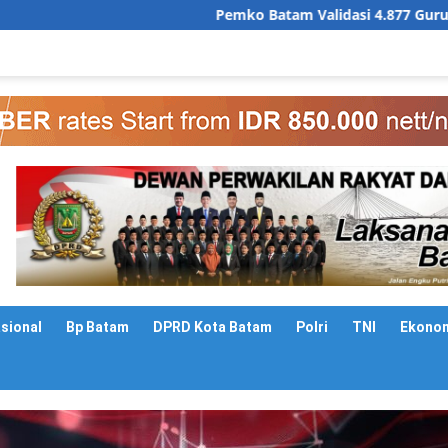
Pemko Batam Validasi 4.877 Guru dan Tenaga Kependid
asional
Bp Batam
DPRD Kota Batam
Polri
TNI
Ekono