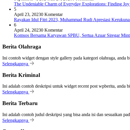
The Undeniable Charm of Everyday Explorations: Finding Joy
5
April 23, 2023
0 Komentar
Rayakan Idul Fitri 2023, Muhammad Rudi Apresiasi Keruku
6
April 24, 2023
0 Komentar
Komsos Bersama Karyawan SPBU, Sertua Azuar Siregar Mint
Berita Olahraga
Ini contoh widget dengan style gallery pada kategori olahraga, anda 
Selengkapnya
Berita Kriminal
Ini adalah contoh deskripsi untuk widget recent post wpberita, anda 
Selengkapnya
Berita Terbaru
Ini adalah contoh judul deskripsi yang bisa anda isi dan sesuaikan pa
Selengkapnya