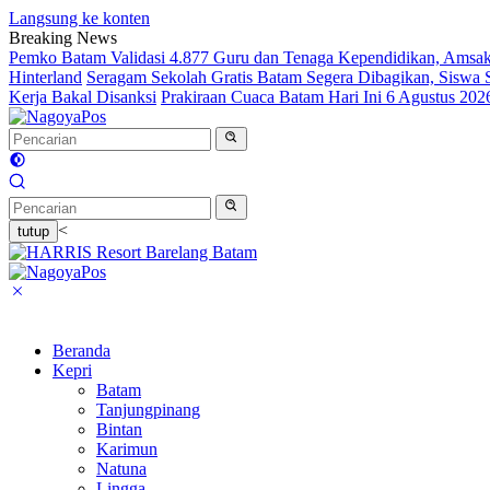
Langsung ke konten
Breaking News
Pemko Batam Validasi 4.877 Guru dan Tenaga Kependidikan, Amsak
Hinterland
Seragam Sekolah Gratis Batam Segera Dibagikan, Siswa
Kerja Bakal Disanksi
Prakiraan Cuaca Batam Hari Ini 6 Agustus 20
<
tutup
Beranda
Kepri
Batam
Tanjungpinang
Bintan
Karimun
Natuna
Lingga