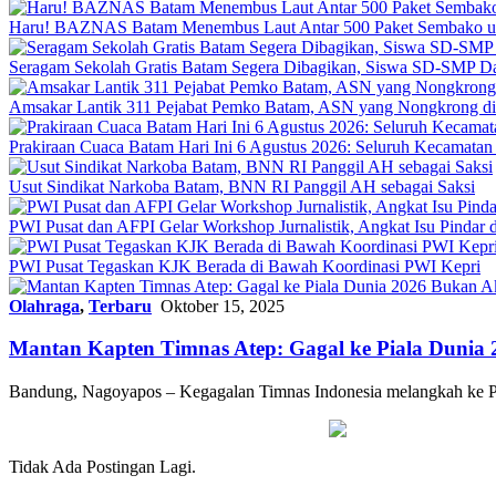
Haru! BAZNAS Batam Menembus Laut Antar 500 Paket Sembako unt
Seragam Sekolah Gratis Batam Segera Dibagikan, Siswa SD-SMP Da
Amsakar Lantik 311 Pejabat Pemko Batam, ASN yang Nongkrong di 
Prakiraan Cuaca Batam Hari Ini 6 Agustus 2026: Seluruh Kecamatan
Usut Sindikat Narkoba Batam, BNN RI Panggil AH sebagai Saksi
PWI Pusat dan AFPI Gelar Workshop Jurnalistik, Angkat Isu Pindar 
PWI Pusat Tegaskan KJK Berada di Bawah Koordinasi PWI Kepri
Olahraga
,
Terbaru
Oktober 15, 2025
Mantan Kapten Timnas Atep: Gagal ke Piala Dunia 
Bandung, Nagoyapos – Kegagalan Timnas Indonesia melangkah ke 
Tidak Ada Postingan Lagi.