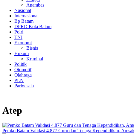
Anambas
Nasional
Internasional
Bp Batam
DPRD Kota Batam
Polri
TNI
Ekonomi
Bisnis
Hukum
Kriminal
Politik
Otomotif
Olahraga
PLN
Pariwisata
Atep
Pemko Batam Validasi 4.877 Guru dan Tenaga Kependidikan, Amsak