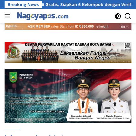
Langsung
 Akbar 2026 Gratis, Siapkan 6 Kelompok dengan Verifikasi Keta
Breaking News
ke
konten