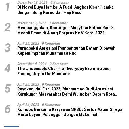
Desember 13, 2021
6 Komentar
1
Di Novel Buya Hamka, A Fuadi Angkat Kisah Hamka
dengan Bung Karno dan Haji Rasul
November 9, 2022
1 Komentar
2
Membanggakan, Kontingen Muaythai Batam Raih 3
Medali Emas di Ajang Porprov Ke V Kepri 2022
April 23, 2023
0 Komentar
3
Purnabakti Apresiasi Pembangunan Batam Dibawah
Kepemimpinan Muhammad Rudi
September 4, 2024
0 Komentar
4
The Undeniable Charm of Everyday Explorations:
Finding Joy in the Mundane
April 23, 2023
0 Komentar
5
Rayakan Idul Fitri 2023, Muhammad Rudi Apresiasi
Kerukunan Masyarakat Demi Wujudkan Batam Kota
Madani
April 24, 2023
0 Komentar
6
Komsos Bersama Karyawan SPBU, Sertua Azuar Siregar
Minta Layani Pelanggan dengan Maksimal