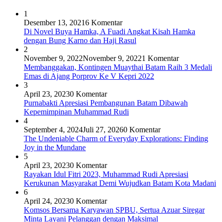
1
Desember 13, 2021
6 Komentar
Di Novel Buya Hamka, A Fuadi Angkat Kisah Hamka
dengan Bung Karno dan Haji Rasul
2
November 9, 2022
November 9, 2022
1 Komentar
Membanggakan, Kontingen Muaythai Batam Raih 3 Medali
Emas di Ajang Porprov Ke V Kepri 2022
3
April 23, 2023
0 Komentar
Purnabakti Apresiasi Pembangunan Batam Dibawah
Kepemimpinan Muhammad Rudi
4
September 4, 2024
Juli 27, 2026
0 Komentar
The Undeniable Charm of Everyday Explorations: Finding
Joy in the Mundane
5
April 23, 2023
0 Komentar
Rayakan Idul Fitri 2023, Muhammad Rudi Apresiasi
Kerukunan Masyarakat Demi Wujudkan Batam Kota Madani
6
April 24, 2023
0 Komentar
Komsos Bersama Karyawan SPBU, Sertua Azuar Siregar
Minta Layani Pelanggan dengan Maksimal