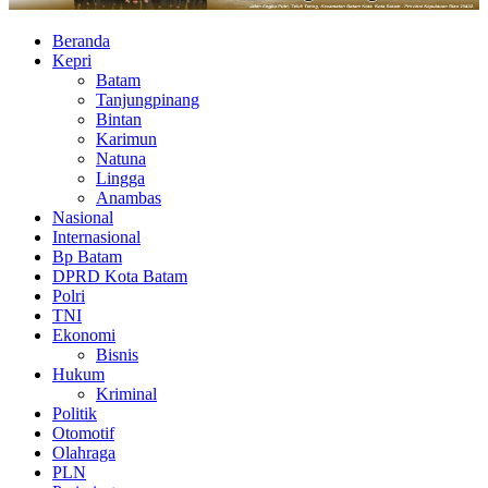
Beranda
Kepri
Batam
Tanjungpinang
Bintan
Karimun
Natuna
Lingga
Anambas
Nasional
Internasional
Bp Batam
DPRD Kota Batam
Polri
TNI
Ekonomi
Bisnis
Hukum
Kriminal
Politik
Otomotif
Olahraga
PLN