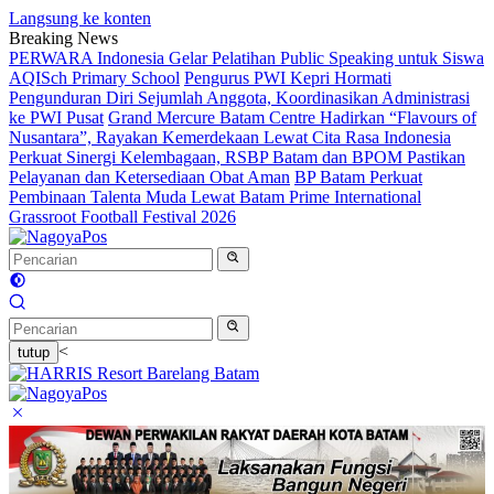
Langsung ke konten
Breaking News
PERWARA Indonesia Gelar Pelatihan Public Speaking untuk Siswa
AQISch Primary School
Pengurus PWI Kepri Hormati
Pengunduran Diri Sejumlah Anggota, Koordinasikan Administrasi
ke PWI Pusat
Grand Mercure Batam Centre Hadirkan “Flavours of
Nusantara”, Rayakan Kemerdekaan Lewat Cita Rasa Indonesia
Perkuat Sinergi Kelembagaan, RSBP Batam dan BPOM Pastikan
Pelayanan dan Ketersediaan Obat Aman
BP Batam Perkuat
Pembinaan Talenta Muda Lewat Batam Prime International
Grassroot Football Festival 2026
<
tutup