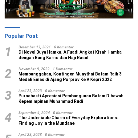
Popular Post
Desember 13, 2021
6 Komentar
1
Di Novel Buya Hamka, A Fuadi Angkat Kisah Hamka
dengan Bung Karno dan Haji Rasul
November 9, 2022
1 Komentar
2
Membanggakan, Kontingen Muaythai Batam Raih 3
Medali Emas di Ajang Porprov Ke V Kepri 2022
April 23, 2023
0 Komentar
3
Purnabakti Apresiasi Pembangunan Batam Dibawah
Kepemimpinan Muhammad Rudi
September 4, 2024
0 Komentar
4
The Undeniable Charm of Everyday Explorations:
Finding Joy in the Mundane
April 23, 2023
0 Komentar