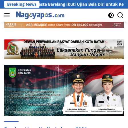
Langsung
nel Polresta Barelang Ikuti Ujian Bela Diri untuk Kenaikan Pangk
Breaking News
ke
konten