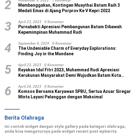
November 9, 2022
1 Komentar
2
Membanggakan, Kontingen Muaythai Batam Raih 3
Medali Emas di Ajang Porprov Ke V Kepri 2022
April 23, 2023
0 Komentar
3
Purnabakti Apresiasi Pembangunan Batam Dibawah
Kepemimpinan Muhammad Rudi
September 4, 2024
0 Komentar
4
The Undeniable Charm of Everyday Explorations:
Finding Joy in the Mundane
April 23, 2023
0 Komentar
5
Rayakan Idul Fitri 2023, Muhammad Rudi Apresiasi
Kerukunan Masyarakat Demi Wujudkan Batam Kota
Madani
April 24, 2023
0 Komentar
6
Komsos Bersama Karyawan SPBU, Sertua Azuar Siregar
Minta Layani Pelanggan dengan Maksimal
Berita Olahraga
Ini contoh widget dengan style gallery pada kategori olahraga,
anda bisa mengaturnya pada widget recent post wpberita.