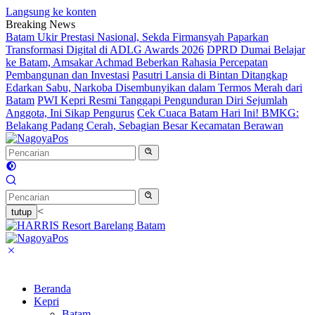
Langsung ke konten
Breaking News
Batam Ukir Prestasi Nasional, Sekda Firmansyah Paparkan
Transformasi Digital di ADLG Awards 2026
DPRD Dumai Belajar
ke Batam, Amsakar Achmad Beberkan Rahasia Percepatan
Pembangunan dan Investasi
Pasutri Lansia di Bintan Ditangkap
Edarkan Sabu, Narkoba Disembunyikan dalam Termos Merah dari
Batam
PWI Kepri Resmi Tanggapi Pengunduran Diri Sejumlah
Anggota, Ini Sikap Pengurus
Cek Cuaca Batam Hari Ini! BMKG:
Belakang Padang Cerah, Sebagian Besar Kecamatan Berawan
<
tutup
Beranda
Kepri
Batam