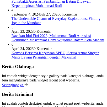
Purnabakti Apresiasi Pembangunan Batam Dibawah
Kepemimpinan Muhammad Rudi
4
September 4, 2024
Juli 27, 2026
0 Komentar
The Undeniable Charm of Everyday Explorations: Finding
Joy in the Mundane
5
April 23, 2023
0 Komentar
Rayakan Idul Fitri 2023, Muhammad Rudi Apresiasi
Kerukunan Masyarakat Demi Wujudkan Batam Kota Madani
6
April 24, 2023
0 Komentar
Komsos Bersama Karyawan SPBU, Sertua Azuar Siregar
Minta Layani Pelanggan dengan Maksimal
Berita Olahraga
Ini contoh widget dengan style gallery pada kategori olahraga, anda
bisa mengaturnya pada widget recent post wpberita.
Selengkapnya
Berita Kriminal
Ini adalah contoh deskripsi untuk widget recent post wpberita, anda