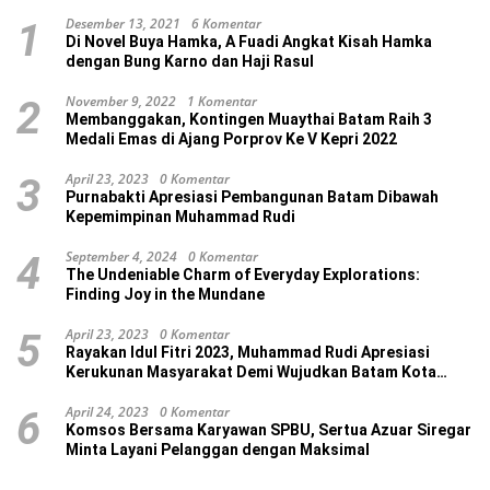
Desember 13, 2021
6 Komentar
1
Di Novel Buya Hamka, A Fuadi Angkat Kisah Hamka
dengan Bung Karno dan Haji Rasul
November 9, 2022
1 Komentar
2
Membanggakan, Kontingen Muaythai Batam Raih 3
Medali Emas di Ajang Porprov Ke V Kepri 2022
April 23, 2023
0 Komentar
3
Purnabakti Apresiasi Pembangunan Batam Dibawah
Kepemimpinan Muhammad Rudi
September 4, 2024
0 Komentar
4
The Undeniable Charm of Everyday Explorations:
Finding Joy in the Mundane
April 23, 2023
0 Komentar
5
Rayakan Idul Fitri 2023, Muhammad Rudi Apresiasi
Kerukunan Masyarakat Demi Wujudkan Batam Kota
Madani
April 24, 2023
0 Komentar
6
Komsos Bersama Karyawan SPBU, Sertua Azuar Siregar
Minta Layani Pelanggan dengan Maksimal