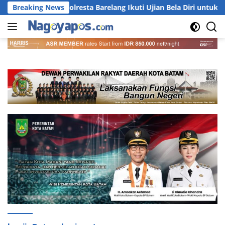
Langsung
121 Personel Polresta Barelang Ikuti Ujian Bela Diri untuk Kena
Breaking News
ke
konten