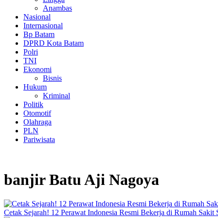
Anambas
Nasional
Internasional
Bp Batam
DPRD Kota Batam
Polri
TNI
Ekonomi
Bisnis
Hukum
Kriminal
Politik
Otomotif
Olahraga
PLN
Pariwisata
banjir Batu Aji Nagoya
Cetak Sejarah! 12 Perawat Indonesia Resmi Bekerja di Rumah Sakit