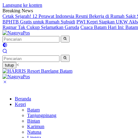
Langsung ke konten
Breaking News
Cetak Sejarah! 12 Perawat Indonesia Resmi Bekerja di Rumah Sakit
BPHTB Gratis untuk Rumah Subsidi
PWI Kepri Siapkan UKW Akbar 2
Ragnar Tak Cukup Selamatkan Garuda
Cuaca Batam Hari Ini: Bata
<
tutup
Beranda
Kepri
Batam
Tanjungpinang
Bintan
Karimun
Natuna
Lingga