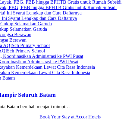
yak, PBG, PBB hingga BPHTB Gratis untuk Rumah Subsidi
 Ini Syarat Lengkap dan Cara Daftarnya
Cukup Selamatkan Garuda
ongsa Berawan
AQISch Primary School
oordinasikan Administrasi ke PWI Pusat
yakan Kemerdekaan Lewat Cita Rasa Indonesia
Hampir Seluruh Batam
Kota Batam berubah menjadi mimpi…