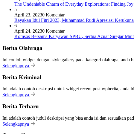
The Undeniable Charm of Everyday Explorations: Finding Joy
5
April 23, 2023
0 Komentar
Rayakan Idul Fitri 2023, Muhammad Rudi Apresiasi Keruku
6
April 24, 2023
0 Komentar
Komsos Bersama Karyawan SPBU, Sertua Azuar Siregar Mint
Berita Olahraga
Ini contoh widget dengan style gallery pada kategori olahraga, anda 
Selengkapnya
Berita Kriminal
Ini adalah contoh deskripsi untuk widget recent post wpberita, anda 
Selengkapnya
Berita Terbaru
Ini adalah contoh judul deskripsi yang bisa anda isi dan sesuaikan pa
Selengkapnya