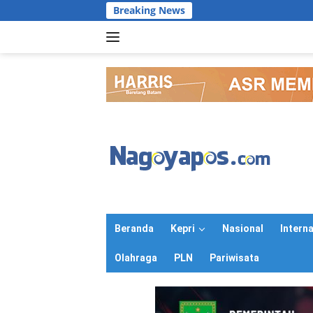
Langsung
Breaking News
ke
konten
Beranda
Kepri
Nasional
Intern
Olahraga
PLN
Pariwisata