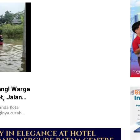
dang! Warga
t, Jalan
anda Kota
gginya curah…