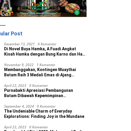
ular Post
Desember 13, 2021
6 Komentar
Di Novel Buya Hamka, A Fuadi Angkat
Kisah Hamka dengan Bung Karno dan Haji
Rasul
November 9, 2022
1 Komentar
Membanggakan, Kontingen Muaythai
Batam Raih 3 Medali Emas di Ajang
Porprov Ke V Kepri 2022
April 23, 2023
0 Komentar
Purnabakti Apresiasi Pembangunan
Batam Dibawah Kepemimpinan
Muhammad Rudi
September 4, 2024
0 Komentar
The Undeniable Charm of Everyday
Explorations: Finding Joy in the Mundane
April 23, 2023
0 Komentar