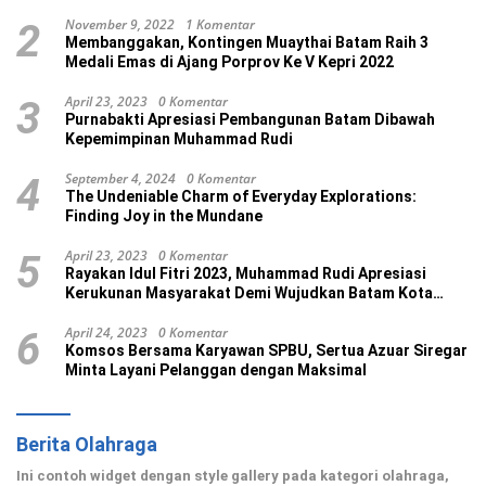
November 9, 2022
1 Komentar
2
Membanggakan, Kontingen Muaythai Batam Raih 3
Medali Emas di Ajang Porprov Ke V Kepri 2022
April 23, 2023
0 Komentar
3
Purnabakti Apresiasi Pembangunan Batam Dibawah
Kepemimpinan Muhammad Rudi
September 4, 2024
0 Komentar
4
The Undeniable Charm of Everyday Explorations:
Finding Joy in the Mundane
April 23, 2023
0 Komentar
5
Rayakan Idul Fitri 2023, Muhammad Rudi Apresiasi
Kerukunan Masyarakat Demi Wujudkan Batam Kota
Madani
April 24, 2023
0 Komentar
6
Komsos Bersama Karyawan SPBU, Sertua Azuar Siregar
Minta Layani Pelanggan dengan Maksimal
Berita Olahraga
Ini contoh widget dengan style gallery pada kategori olahraga,