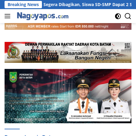
Langsung
s Batam Segera Dibagikan, Siswa SD-SMP Dapat 2 Set Lengkap de
Breaking News
ke
konten