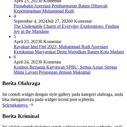
April 23, 2023
0 Komentar
Purnabakti Apresiasi Pembangunan Batam Dibawah
Kepemimpinan Muhammad Rudi
4
September 4, 2024
Juli 27, 2026
0 Komentar
The Undeniable Charm of Everyday Explorations: Finding
Joy in the Mundane
5
April 23, 2023
0 Komentar
Rayakan Idul Fitri 2023, Muhammad Rudi Apresiasi
Kerukunan Masyarakat Demi Wujudkan Batam Kota Madani
6
April 24, 2023
0 Komentar
Komsos Bersama Karyawan SPBU, Sertua Azuar Siregar
Minta Layani Pelanggan dengan Maksimal
Berita Olahraga
Ini contoh widget dengan style gallery pada kategori olahraga, anda
bisa mengaturnya pada widget recent post wpberita.
Selengkapnya
Berita Kriminal
Ini adalah contoh deskripsi untuk widget recent post wpberita, anda