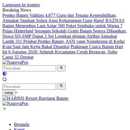
Langsung ke konten
Breaking News
Pemko Batam Validasi 4.877 Guru dan Tenaga Kependidikan,
Amsakar Siapkan Solusi Atasi Kekurangan Guru
Haru! BAZNAS
Batam Menembus Laut Antar 500 Paket Sembako untuk Warga 7
Pulau Hinterland
Seragam Sekolah Gratis Batam Segera Dibagikan,
Siswa SD-SMP Dapat 2 Set Lengkap dengan Atribut
Amsakar
Lantik 311 Pejabat Pemko Batam, ASN yang Nongkrong di Kedai
Kopi Saat Jam Kerja Bakal Disanksi
Prakiraan Cuaca Batam Hari
Ini 6 Agustus 2026: Seluruh Kecamatan Cerah Berawan, Suhu
Capai 32 Derajat
<
tutup
Beranda
Kepri