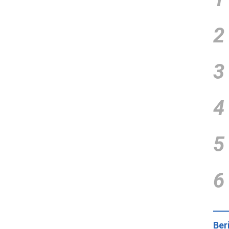
2
3
4
5
6
Ber