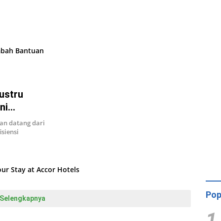
ustru
ni
n datang dari
siensi
Pop
Selengkapnya
1