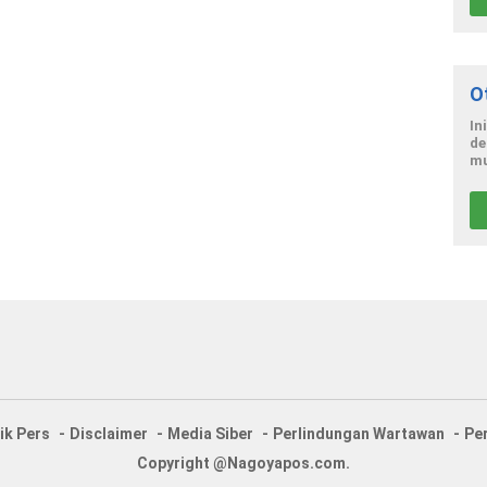
O
In
de
mu
ik Pers
Disclaimer
Media Siber
Perlindungan Wartawan
Pe
Copyright @Nagoyapos.com.