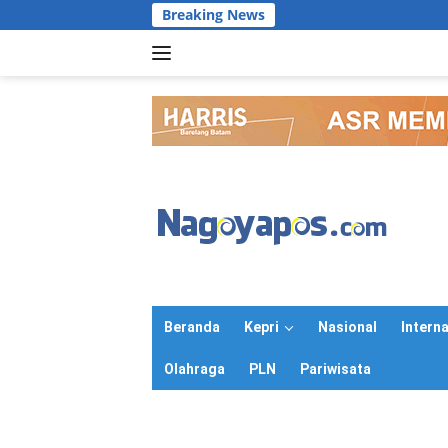
Langsung
Breaking News
ke
konten
Beranda
Kepri
Nasional
Intern
Olahraga
PLN
Pariwisata