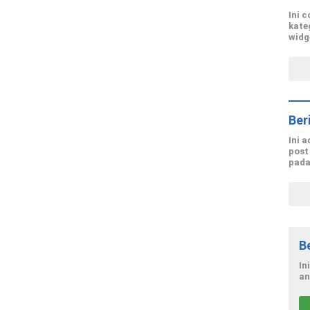
Ini 
kate
widg
Ber
Ini 
post
pada
B
In
an