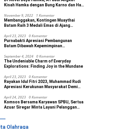
Kisah Hamka dengan Bung Karno dan Haji
Rasul
November 9, 2022
1 Komentar
Membanggakan, Kontingen Muaythai
Batam Raih 3 Medali Emas di Ajang
Porprov Ke V Kepri 2022
April 23, 2023
0 Komentar
Purnabakti Apresiasi Pembangunan
Batam Dibawah Kepemimpinan
Muhammad Rudi
September 4, 2024
0 Komentar
The Undeniable Charm of Everyday
Explorations: Finding Joy in the Mundane
April 23, 2023
0 Komentar
Rayakan Idul Fitri 2023, Muhammad Rudi
Apresiasi Kerukunan Masyarakat Demi
Wujudkan Batam Kota Madani
April 24, 2023
0 Komentar
Komsos Bersama Karyawan SPBU, Sertua
Azuar Siregar Minta Layani Pelanggan
dengan Maksimal
ita Olahraga