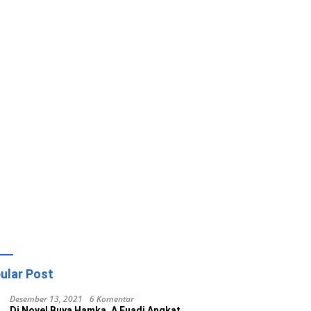
ular Post
Desember 13, 2021
6 Komentar
Di Novel Buya Hamka, A Fuadi Angkat