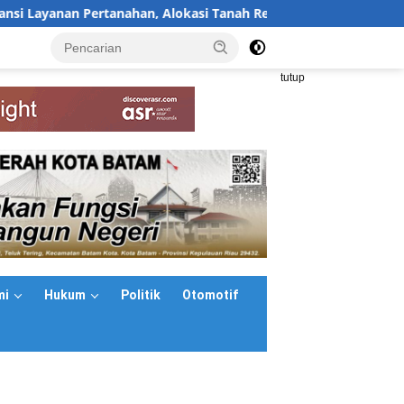
yanan Pertanahan, Alokasi Tanah Reguler Segera Hadir Melalui 
<
tutup
mi
Hukum
Politik
Otomotif