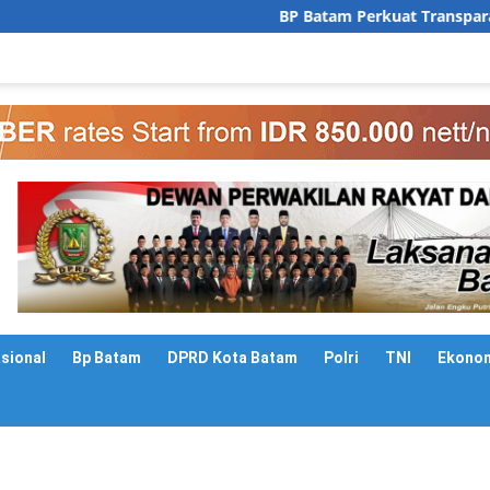
BP Batam Perkuat Transparansi La
asional
Bp Batam
DPRD Kota Batam
Polri
TNI
Ekono