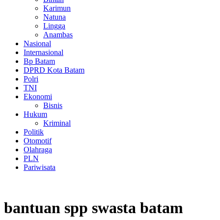
Karimun
Natuna
Lingga
Anambas
Nasional
Internasional
Bp Batam
DPRD Kota Batam
Polri
TNI
Ekonomi
Bisnis
Hukum
Kriminal
Politik
Otomotif
Olahraga
PLN
Pariwisata
bantuan spp swasta batam