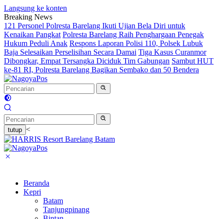
Langsung ke konten
Breaking News
121 Personel Polresta Barelang Ikuti Ujian Bela Diri untuk
Kenaikan Pangkat
Polresta Barelang Raih Penghargaan Penegak
Hukum Peduli Anak
Respons Laporan Polisi 110, Polsek Lubuk
Baja Selesaikan Perselisihan Secara Damai
Tiga Kasus Curanmor
Dibongkar, Empat Tersangka Diciduk Tim Gabungan
Sambut HUT
ke-81 RI, Polresta Barelang Bagikan Sembako dan 50 Bendera
<
tutup
Beranda
Kepri
Batam
Tanjungpinang
Bintan