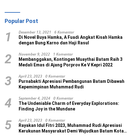
Popular Post
Desember 13, 2021
6 Komentar
1
Di Novel Buya Hamka, A Fuadi Angkat Kisah Hamka
dengan Bung Karno dan Haji Rasul
November 9, 2022
1 Komentar
2
Membanggakan, Kontingen Muaythai Batam Raih 3
Medali Emas di Ajang Porprov Ke V Kepri 2022
April 23, 2023
0 Komentar
3
Purnabakti Apresiasi Pembangunan Batam Dibawah
Kepemimpinan Muhammad Rudi
September 4, 2024
0 Komentar
4
The Undeniable Charm of Everyday Explorations:
Finding Joy in the Mundane
April 23, 2023
0 Komentar
5
Rayakan Idul Fitri 2023, Muhammad Rudi Apresiasi
Kerukunan Masyarakat Demi Wujudkan Batam Kota
Madani