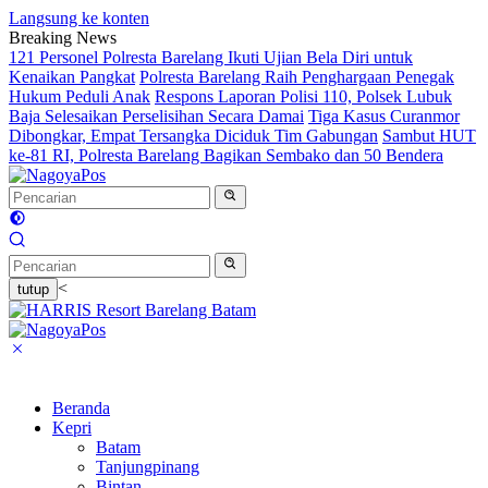
Langsung ke konten
Breaking News
121 Personel Polresta Barelang Ikuti Ujian Bela Diri untuk
Kenaikan Pangkat
Polresta Barelang Raih Penghargaan Penegak
Hukum Peduli Anak
Respons Laporan Polisi 110, Polsek Lubuk
Baja Selesaikan Perselisihan Secara Damai
Tiga Kasus Curanmor
Dibongkar, Empat Tersangka Diciduk Tim Gabungan
Sambut HUT
ke-81 RI, Polresta Barelang Bagikan Sembako dan 50 Bendera
<
tutup
Beranda
Kepri
Batam
Tanjungpinang
Bintan