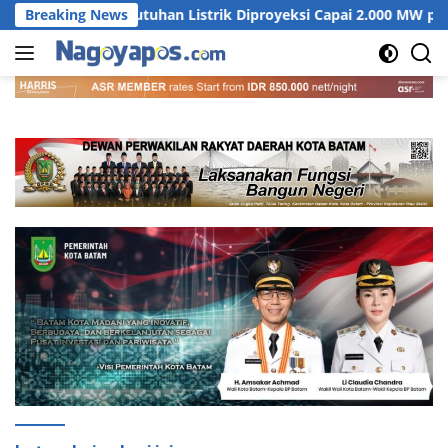
Langsung
Kebutuhan Listrik Diproyeksi Capai 2.000 MW pada 2031
Breaking News
ke
konten