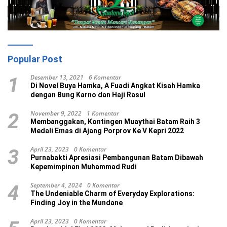
Popular Post
Desember 13, 2021
6 Komentar
1
Di Novel Buya Hamka, A Fuadi Angkat Kisah Hamka
dengan Bung Karno dan Haji Rasul
November 9, 2022
1 Komentar
2
Membanggakan, Kontingen Muaythai Batam Raih 3
Medali Emas di Ajang Porprov Ke V Kepri 2022
April 23, 2023
0 Komentar
3
Purnabakti Apresiasi Pembangunan Batam Dibawah
Kepemimpinan Muhammad Rudi
September 4, 2024
0 Komentar
4
The Undeniable Charm of Everyday Explorations:
Finding Joy in the Mundane
April 23, 2023
0 Komentar