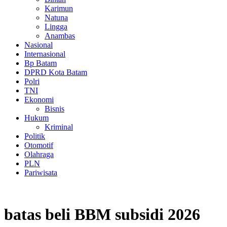
Karimun
Natuna
Lingga
Anambas
Nasional
Internasional
Bp Batam
DPRD Kota Batam
Polri
TNI
Ekonomi
Bisnis
Hukum
Kriminal
Politik
Otomotif
Olahraga
PLN
Pariwisata
batas beli BBM subsidi 2026