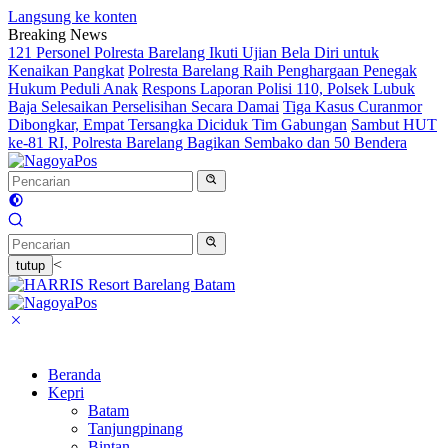
Langsung ke konten
Breaking News
121 Personel Polresta Barelang Ikuti Ujian Bela Diri untuk
Kenaikan Pangkat
Polresta Barelang Raih Penghargaan Penegak
Hukum Peduli Anak
Respons Laporan Polisi 110, Polsek Lubuk
Baja Selesaikan Perselisihan Secara Damai
Tiga Kasus Curanmor
Dibongkar, Empat Tersangka Diciduk Tim Gabungan
Sambut HUT
ke-81 RI, Polresta Barelang Bagikan Sembako dan 50 Bendera
<
tutup
Beranda
Kepri
Batam
Tanjungpinang
Bintan