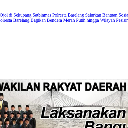
Ojol di Sekupang
Satbinmas Polresta Barelang Salurkan Bantuan Sosia
olresta Barelang Bagikan Bendera Merah Putih hingga Wilayah Pesi