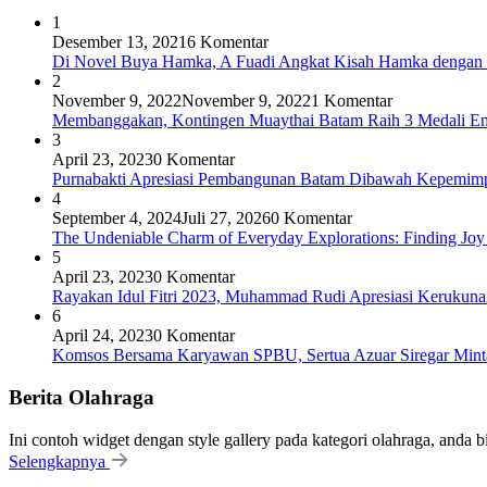
1
Desember 13, 2021
6 Komentar
Di Novel Buya Hamka, A Fuadi Angkat Kisah Hamka dengan 
2
November 9, 2022
November 9, 2022
1 Komentar
Membanggakan, Kontingen Muaythai Batam Raih 3 Medali Em
3
April 23, 2023
0 Komentar
Purnabakti Apresiasi Pembangunan Batam Dibawah Kepemi
4
September 4, 2024
Juli 27, 2026
0 Komentar
The Undeniable Charm of Everyday Explorations: Finding Joy
5
April 23, 2023
0 Komentar
Rayakan Idul Fitri 2023, Muhammad Rudi Apresiasi Keruku
6
April 24, 2023
0 Komentar
Komsos Bersama Karyawan SPBU, Sertua Azuar Siregar Mint
Berita Olahraga
Ini contoh widget dengan style gallery pada kategori olahraga, anda 
Selengkapnya