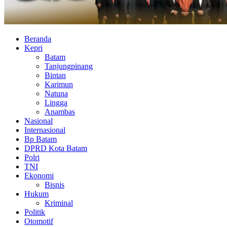
Beranda
Kepri
Batam
Tanjungpinang
Bintan
Karimun
Natuna
Lingga
Anambas
Nasional
Internasional
Bp Batam
DPRD Kota Batam
Polri
TNI
Ekonomi
Bisnis
Hukum
Kriminal
Politik
Otomotif