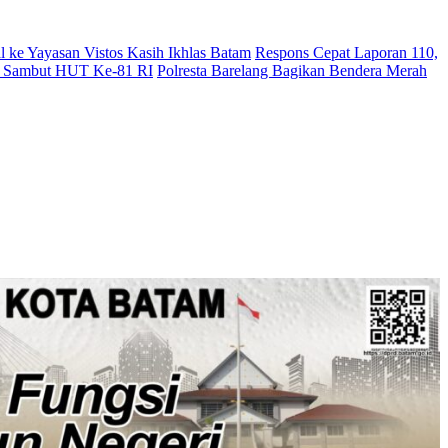
l ke Yayasan Vistos Kasih Ikhlas Batam
Respons Cepat Laporan 110,
sir Sambut HUT Ke-81 RI
Polresta Barelang Bagikan Bendera Merah