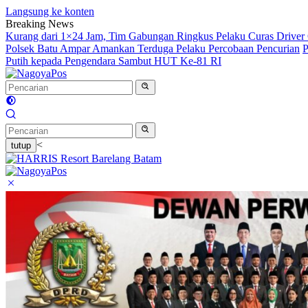
Langsung ke konten
Breaking News
Kurang dari 1×24 Jam, Tim Gabungan Ringkus Pelaku Curas Driver 
Polsek Batu Ampar Amankan Terduga Pelaku Percobaan Pencurian
P
Putih kepada Pengendara Sambut HUT Ke-81 RI
<
tutup