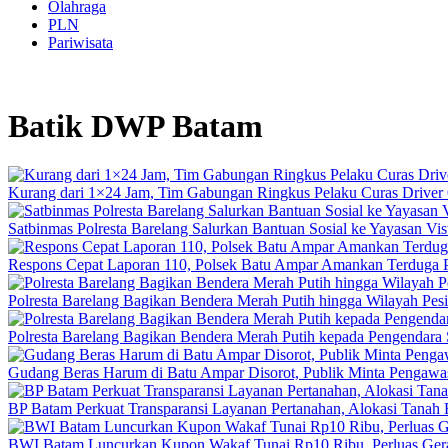
Olahraga
PLN
Pariwisata
Batik DWP Batam
Kurang dari 1×24 Jam, Tim Gabungan Ringkus Pelaku Curas Driver 
Satbinmas Polresta Barelang Salurkan Bantuan Sosial ke Yayasan Vis
Respons Cepat Laporan 110, Polsek Batu Ampar Amankan Terduga P
Polresta Barelang Bagikan Bendera Merah Putih hingga Wilayah Pe
Polresta Barelang Bagikan Bendera Merah Putih kepada Pengendar
Gudang Beras Harum di Batu Ampar Disorot, Publik Minta Pengawasa
BP Batam Perkuat Transparansi Layanan Pertanahan, Alokasi Tanah
BWI Batam Luncurkan Kupon Wakaf Tunai Rp10 Ribu, Perluas Gera