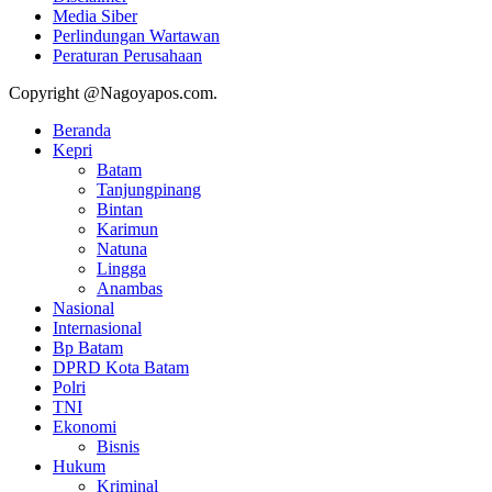
Media Siber
Perlindungan Wartawan
Peraturan Perusahaan
Copyright @Nagoyapos.com.
Beranda
Kepri
Batam
Tanjungpinang
Bintan
Karimun
Natuna
Lingga
Anambas
Nasional
Internasional
Bp Batam
DPRD Kota Batam
Polri
TNI
Ekonomi
Bisnis
Hukum
Kriminal