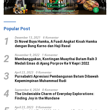
Popular Post
Desember 13, 2021
6 Komentar
1
Di Novel Buya Hamka, A Fuadi Angkat Kisah Hamka
dengan Bung Karno dan Haji Rasul
November 9, 2022
1 Komentar
2
Membanggakan, Kontingen Muaythai Batam Raih 3
Medali Emas di Ajang Porprov Ke V Kepri 2022
April 23, 2023
0 Komentar
3
Purnabakti Apresiasi Pembangunan Batam Dibawah
Kepemimpinan Muhammad Rudi
September 4, 2024
0 Komentar
4
The Undeniable Charm of Everyday Explorations:
Finding Joy in the Mundane
April 23, 2023
0 Komentar