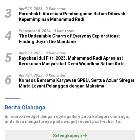
April 23, 2023
0 Komentar
3
Purnabakti Apresiasi Pembangunan Batam Dibawah
Kepemimpinan Muhammad Rudi
September 4, 2024
0 Komentar
4
The Undeniable Charm of Everyday Explorations:
Finding Joy in the Mundane
April 23, 2023
0 Komentar
5
Rayakan Idul Fitri 2023, Muhammad Rudi Apresiasi
Kerukunan Masyarakat Demi Wujudkan Batam Kota
Madani
April 24, 2023
0 Komentar
6
Komsos Bersama Karyawan SPBU, Sertua Azuar Siregar
Minta Layani Pelanggan dengan Maksimal
Berita Olahraga
Ini contoh widget dengan style gallery pada kategori olahraga,
anda bisa mengaturnya pada widget recent post wpberita.
Selengkapnya