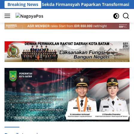
Langsung
estasi Nasional, Sekda Firmansyah Paparkan Transformasi Digit
Breaking News
ke
konten