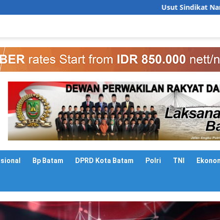
Usut Sindikat Narkoba Batam, BNN
asional
Bp Batam
DPRD Kota Batam
Polri
TNI
Ekono