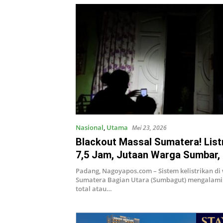
Nasional
,
Utama
Mei 23, 2026
Blackout Massal Sumatera! Lis
7,5 Jam, Jutaan Warga Sumbar, 
Sumut dan Aceh Gelap Gulita
Padang, Nagoyapos.com – Sistem kelistrikan di
Sumatera Bagian Utara (Sumbagut) mengala
total atau…