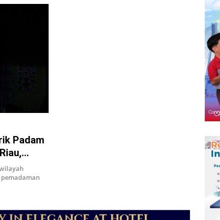
trik Padam
Riau,
 wilayah
mi pemadaman