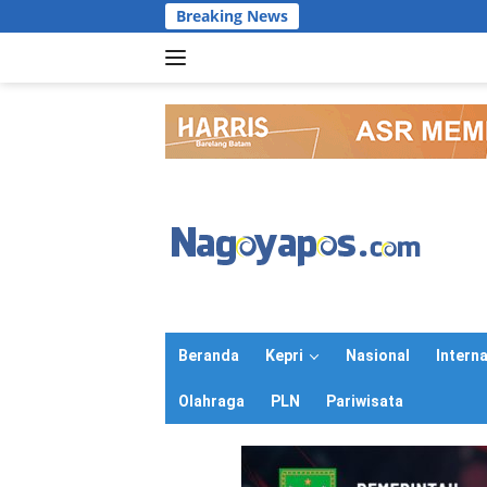
Langsung
Breaking News
ke
konten
Beranda
Kepri
Nasional
Intern
Olahraga
PLN
Pariwisata