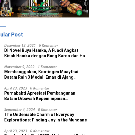
ular Post
Desember 13, 2021
6 Komentar
Di Novel Buya Hamka, A Fuadi Angkat
Kisah Hamka dengan Bung Karno dan Haji
Rasul
November 9, 2022
1 Komentar
Membanggakan, Kontingen Muaythai
Batam Raih 3 Medali Emas di Ajang
Porprov Ke V Kepri 2022
April 23, 2023
0 Komentar
Purnabakti Apresiasi Pembangunan
Batam Dibawah Kepemimpinan
Muhammad Rudi
September 4, 2024
0 Komentar
The Undeniable Charm of Everyday
Explorations: Finding Joy in the Mundane
April 23, 2023
0 Komentar