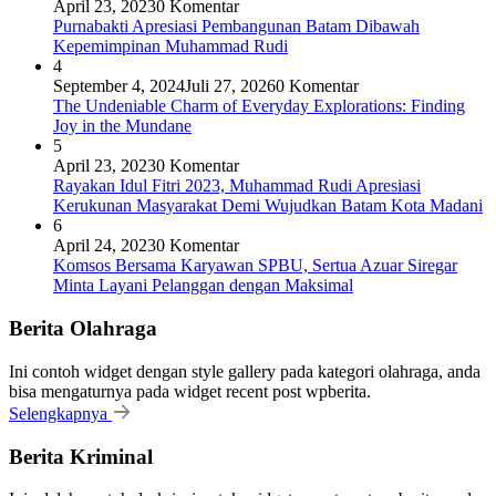
April 23, 2023
0 Komentar
Purnabakti Apresiasi Pembangunan Batam Dibawah
Kepemimpinan Muhammad Rudi
4
September 4, 2024
Juli 27, 2026
0 Komentar
The Undeniable Charm of Everyday Explorations: Finding
Joy in the Mundane
5
April 23, 2023
0 Komentar
Rayakan Idul Fitri 2023, Muhammad Rudi Apresiasi
Kerukunan Masyarakat Demi Wujudkan Batam Kota Madani
6
April 24, 2023
0 Komentar
Komsos Bersama Karyawan SPBU, Sertua Azuar Siregar
Minta Layani Pelanggan dengan Maksimal
Berita Olahraga
Ini contoh widget dengan style gallery pada kategori olahraga, anda
bisa mengaturnya pada widget recent post wpberita.
Selengkapnya
Berita Kriminal