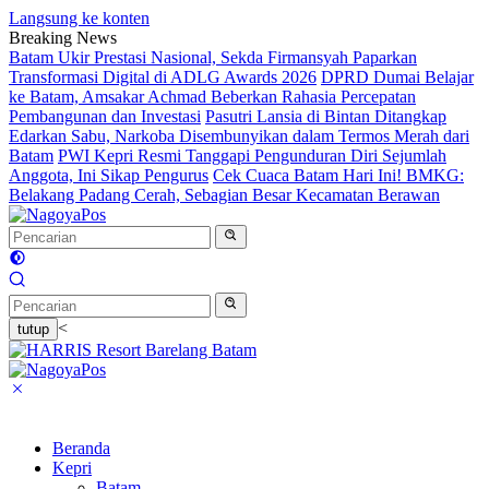
Langsung ke konten
Breaking News
Batam Ukir Prestasi Nasional, Sekda Firmansyah Paparkan
Transformasi Digital di ADLG Awards 2026
DPRD Dumai Belajar
ke Batam, Amsakar Achmad Beberkan Rahasia Percepatan
Pembangunan dan Investasi
Pasutri Lansia di Bintan Ditangkap
Edarkan Sabu, Narkoba Disembunyikan dalam Termos Merah dari
Batam
PWI Kepri Resmi Tanggapi Pengunduran Diri Sejumlah
Anggota, Ini Sikap Pengurus
Cek Cuaca Batam Hari Ini! BMKG:
Belakang Padang Cerah, Sebagian Besar Kecamatan Berawan
<
tutup
Beranda
Kepri
Batam