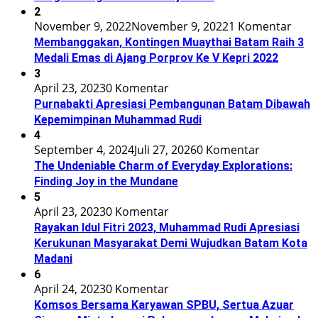
2
November 9, 2022
November 9, 2022
1 Komentar
Membanggakan, Kontingen Muaythai Batam Raih 3
Medali Emas di Ajang Porprov Ke V Kepri 2022
3
April 23, 2023
0 Komentar
Purnabakti Apresiasi Pembangunan Batam Dibawah
Kepemimpinan Muhammad Rudi
4
September 4, 2024
Juli 27, 2026
0 Komentar
The Undeniable Charm of Everyday Explorations:
Finding Joy in the Mundane
5
April 23, 2023
0 Komentar
Rayakan Idul Fitri 2023, Muhammad Rudi Apresiasi
Kerukunan Masyarakat Demi Wujudkan Batam Kota
Madani
6
April 24, 2023
0 Komentar
Komsos Bersama Karyawan SPBU, Sertua Azuar