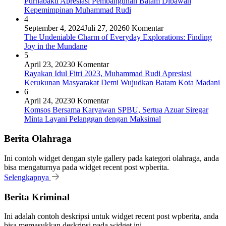
Purnabakti Apresiasi Pembangunan Batam Dibawah
Kepemimpinan Muhammad Rudi
4
September 4, 2024
Juli 27, 2026
0 Komentar
The Undeniable Charm of Everyday Explorations: Finding
Joy in the Mundane
5
April 23, 2023
0 Komentar
Rayakan Idul Fitri 2023, Muhammad Rudi Apresiasi
Kerukunan Masyarakat Demi Wujudkan Batam Kota Madani
6
April 24, 2023
0 Komentar
Komsos Bersama Karyawan SPBU, Sertua Azuar Siregar
Minta Layani Pelanggan dengan Maksimal
Berita Olahraga
Ini contoh widget dengan style gallery pada kategori olahraga, anda
bisa mengaturnya pada widget recent post wpberita.
Selengkapnya
Berita Kriminal
Ini adalah contoh deskripsi untuk widget recent post wpberita, anda
bisa memasukkan deskripsi pada widget ini.