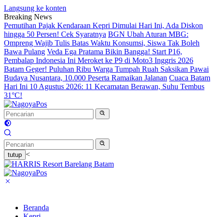
Langsung ke konten
Breaking News
Pemutihan Pajak Kendaraan Kepri Dimulai Hari Ini, Ada Diskon
hingga 50 Persen! Cek Syaratnya
BGN Ubah Aturan MBG:
Ompreng Wajib Tulis Batas Waktu Konsumsi, Siswa Tak Boleh
Bawa Pulang
Veda Ega Pratama Bikin Bangga! Start P16,
Pembalap Indonesia Ini Meroket ke P9 di Moto3 Inggris 2026
Batam Geger! Puluhan Ribu Warga Tumpah Ruah Saksikan Pawai
Budaya Nusantara, 10.000 Peserta Ramaikan Jalanan
Cuaca Batam
Hari Ini 10 Agustus 2026: 11 Kecamatan Berawan, Suhu Tembus
31°C!
<
tutup
Beranda
Kepri