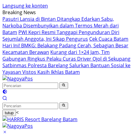
Langsung ke konten
Breaking News
Pasutri Lansia di Bintan Ditangkap Edarkan Sabu,
Narkoba Disembunyikan dalam Termos Merah dari
Batam
PWI Kepri Resmi Tanggapi Pengunduran Diri
Sejumlah Anggota, Ini Sikap Pengurus
Cek Cuaca Batam
Hari Ini! BMKG: Belakang Padang Cerah, Sebagian Besar
Kecamatan Berawan
Kurang dari 1×24 Jam, Tim
Gabungan Ringkus Pelaku Curas Driver Ojol di Sekupang
Satbinmas Polresta Barelang Salurkan Bantuan Sosial ke
Yayasan Vistos Kasih Ikhlas Batam
<
tutup