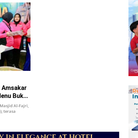
! Amsakar
 Menu Buka
sjid Al-Fajri,
, terasa