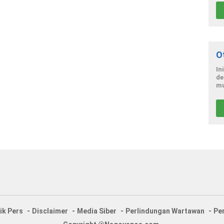
O
In
de
mu
ik Pers
Disclaimer
Media Siber
Perlindungan Wartawan
Pe