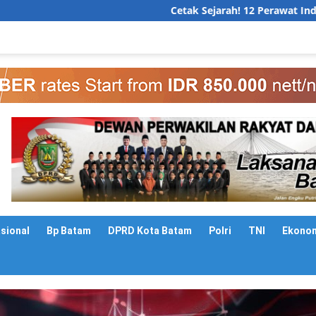
Cetak Sejarah! 12 Perawat Indonesia Resmi B
asional
Bp Batam
DPRD Kota Batam
Polri
TNI
Ekono