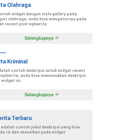
ita Olahraga
contoh widget dengan style gallery pada
gori olahraga, anda bisa mengaturnya pada
et recent post wpberita.
Selengkapnya
ita Kriminal
adalah contoh deskripsi untuk widget recent
 wpberita, anda bisa memasukkan deskripsi
 widget ini.
Selengkapnya
erita Terbaru
i adalah contoh judul deskripsi yang bisa
da isi dan sesuaikan pada widget