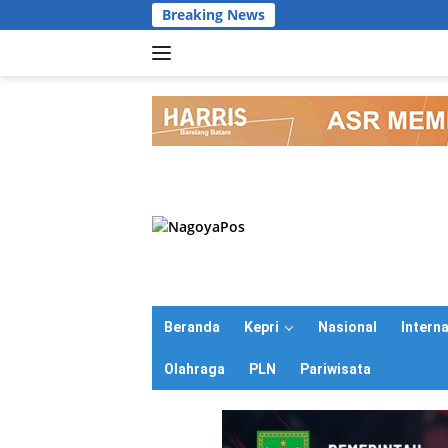
Langsung
Breaking News
ke
konten
Beranda
Kepri
Nasional
Intern
Olahraga
PLN
Pariwisata