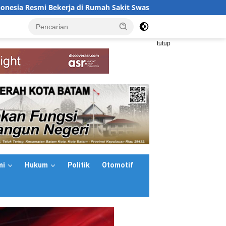
ekerja di Rumah Sakit Swasta Malaysia, Buka Peluang Karier Bar
<
tutup
mi
Hukum
Politik
Otomotif