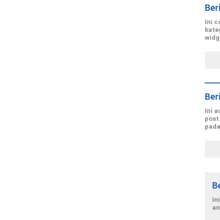
Ber
Ini 
kate
widg
Ber
Ini 
post
pada
B
In
an