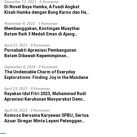
Desember 13, 2021
6 Komentar
Di Novel Buya Hamka, A Fuadi Angkat
Kisah Hamka dengan Bung Karno dan Haji
Rasul
November 9, 2022
1 Komentar
Membanggakan, Kontingen Muaythai
Batam Raih 3 Medali Emas di Ajang
Porprov Ke V Kepri 2022
April 23, 2023
0 Komentar
Purnabakti Apresiasi Pembangunan
Batam Dibawah Kepemimpinan
Muhammad Rudi
September 4, 2024
0 Komentar
The Undeniable Charm of Everyday
Explorations: Finding Joy in the Mundane
April 23, 2023
0 Komentar
Rayakan Idul Fitri 2023, Muhammad Rudi
Apresiasi Kerukunan Masyarakat Demi
Wujudkan Batam Kota Madani
April 24, 2023
0 Komentar
Komsos Bersama Karyawan SPBU, Sertua
Azuar Siregar Minta Layani Pelanggan
dengan Maksimal