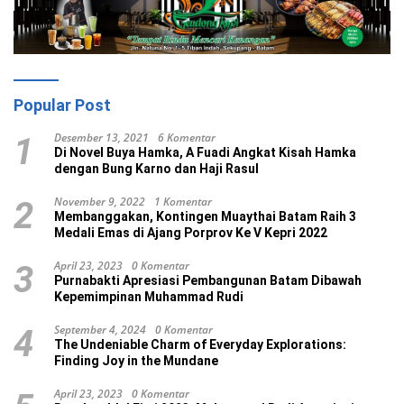
Popular Post
Desember 13, 2021
6 Komentar
1
Di Novel Buya Hamka, A Fuadi Angkat Kisah Hamka
dengan Bung Karno dan Haji Rasul
November 9, 2022
1 Komentar
2
Membanggakan, Kontingen Muaythai Batam Raih 3
Medali Emas di Ajang Porprov Ke V Kepri 2022
April 23, 2023
0 Komentar
3
Purnabakti Apresiasi Pembangunan Batam Dibawah
Kepemimpinan Muhammad Rudi
September 4, 2024
0 Komentar
4
The Undeniable Charm of Everyday Explorations:
Finding Joy in the Mundane
April 23, 2023
0 Komentar