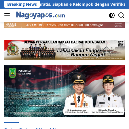
Langsung
Gratis, Siapkan 6 Kelompok dengan Verifikasi Ketat
Breaking News
RS
ke
konten