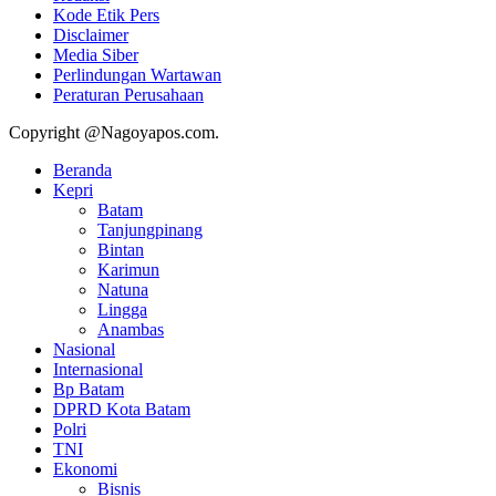
Kode Etik Pers
Disclaimer
Media Siber
Perlindungan Wartawan
Peraturan Perusahaan
Copyright @Nagoyapos.com.
Beranda
Kepri
Batam
Tanjungpinang
Bintan
Karimun
Natuna
Lingga
Anambas
Nasional
Internasional
Bp Batam
DPRD Kota Batam
Polri
TNI
Ekonomi
Bisnis