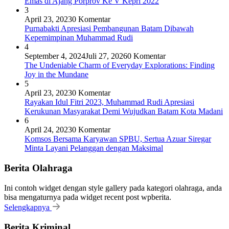
Emas di Ajang Porprov Ke V Kepri 2022
3
April 23, 2023
0 Komentar
Purnabakti Apresiasi Pembangunan Batam Dibawah
Kepemimpinan Muhammad Rudi
4
September 4, 2024
Juli 27, 2026
0 Komentar
The Undeniable Charm of Everyday Explorations: Finding
Joy in the Mundane
5
April 23, 2023
0 Komentar
Rayakan Idul Fitri 2023, Muhammad Rudi Apresiasi
Kerukunan Masyarakat Demi Wujudkan Batam Kota Madani
6
April 24, 2023
0 Komentar
Komsos Bersama Karyawan SPBU, Sertua Azuar Siregar
Minta Layani Pelanggan dengan Maksimal
Berita Olahraga
Ini contoh widget dengan style gallery pada kategori olahraga, anda
bisa mengaturnya pada widget recent post wpberita.
Selengkapnya
Berita Kriminal