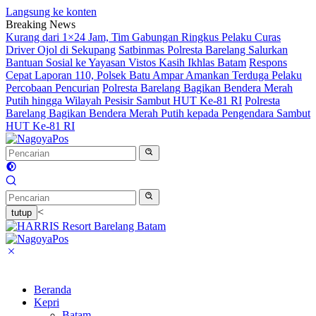
Langsung ke konten
Breaking News
Kurang dari 1×24 Jam, Tim Gabungan Ringkus Pelaku Curas
Driver Ojol di Sekupang
Satbinmas Polresta Barelang Salurkan
Bantuan Sosial ke Yayasan Vistos Kasih Ikhlas Batam
Respons
Cepat Laporan 110, Polsek Batu Ampar Amankan Terduga Pelaku
Percobaan Pencurian
Polresta Barelang Bagikan Bendera Merah
Putih hingga Wilayah Pesisir Sambut HUT Ke-81 RI
Polresta
Barelang Bagikan Bendera Merah Putih kepada Pengendara Sambut
HUT Ke-81 RI
<
tutup
Beranda
Kepri
Batam