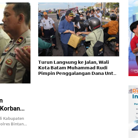
𝗧𝘂𝗿𝘂𝗻 𝗟𝗮𝗻𝗴𝘀𝘂𝗻𝗴 𝗸𝗲 𝗝𝗮𝗹𝗮𝗻, 𝗪𝗮𝗹𝗶
𝗞𝗼𝘁𝗮 𝗕𝗮𝘁𝗮𝗺 𝗠𝘂𝗵𝗮𝗺𝗺𝗮𝗱 𝗥𝘂𝗱𝗶
𝗣𝗶𝗺𝗽𝗶𝗻 𝗣𝗲𝗻𝗴𝗴𝗮𝗹𝗮𝗻𝗴𝗮𝗻 𝗗𝗮𝗻𝗮 𝗨𝗻𝘁𝘂𝗸
𝗖𝗶𝗮𝗻𝗷𝘂𝗿
n
 Korban
di Kabupaten
Polres Bintan…