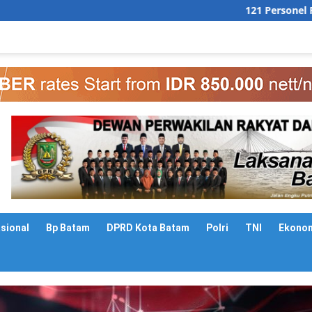
121 Personel Polresta Bare
asional
Bp Batam
DPRD Kota Batam
Polri
TNI
Ekono