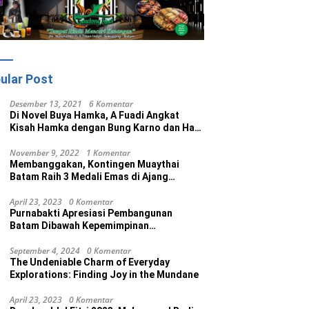
ular Post
Desember 13, 2021
6 Komentar
Di Novel Buya Hamka, A Fuadi Angkat
Kisah Hamka dengan Bung Karno dan Haji
Rasul
November 9, 2022
1 Komentar
Membanggakan, Kontingen Muaythai
Batam Raih 3 Medali Emas di Ajang
Porprov Ke V Kepri 2022
April 23, 2023
0 Komentar
Purnabakti Apresiasi Pembangunan
Batam Dibawah Kepemimpinan
Muhammad Rudi
September 4, 2024
0 Komentar
The Undeniable Charm of Everyday
Explorations: Finding Joy in the Mundane
April 23, 2023
0 Komentar