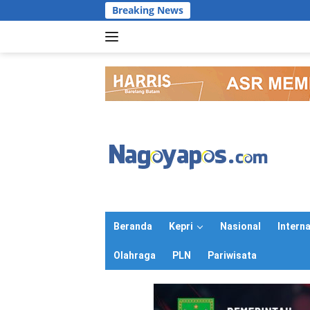
Langsung
Breaking News
ke
konten
Beranda
Kepri
Nasional
Intern
Olahraga
PLN
Pariwisata