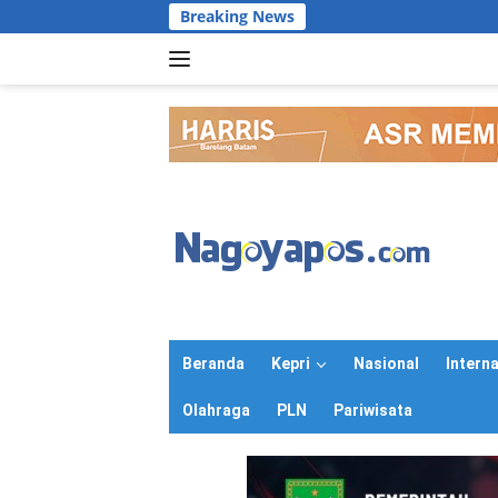
Langsung
Breaking News
ke
konten
Beranda
Kepri
Nasional
Intern
Olahraga
PLN
Pariwisata