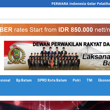
PERWARA Indonesia Gelar Pelatihan Public Speaking unt
asional
Bp Batam
DPRD Kota Batam
Polri
TNI
Ekono