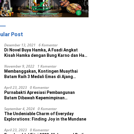
ular Post
Desember 13, 2021
6 Komentar
Di Novel Buya Hamka, A Fuadi Angkat
Kisah Hamka dengan Bung Karno dan Haji
Rasul
November 9, 2022
1 Komentar
Membanggakan, Kontingen Muaythai
Batam Raih 3 Medali Emas di Ajang
Porprov Ke V Kepri 2022
April 23, 2023
0 Komentar
Purnabakti Apresiasi Pembangunan
Batam Dibawah Kepemimpinan
Muhammad Rudi
September 4, 2024
0 Komentar
The Undeniable Charm of Everyday
Explorations: Finding Joy in the Mundane
April 23, 2023
0 Komentar