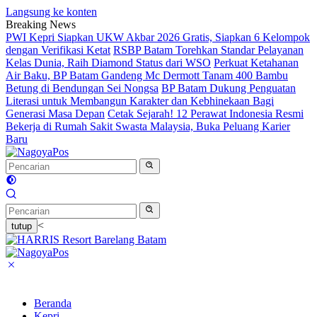
Langsung ke konten
Breaking News
PWI Kepri Siapkan UKW Akbar 2026 Gratis, Siapkan 6 Kelompok
dengan Verifikasi Ketat
RSBP Batam Torehkan Standar Pelayanan
Kelas Dunia, Raih Diamond Status dari WSO
Perkuat Ketahanan
Air Baku, BP Batam Gandeng Mc Dermott Tanam 400 Bambu
Betung di Bendungan Sei Nongsa
BP Batam Dukung Penguatan
Literasi untuk Membangun Karakter dan Kebhinekaan Bagi
Generasi Masa Depan
Cetak Sejarah! 12 Perawat Indonesia Resmi
Bekerja di Rumah Sakit Swasta Malaysia, Buka Peluang Karier
Baru
<
tutup
Beranda
Kepri