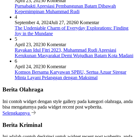
April 23, 2023
0 Komentar
Purnabakti Apresiasi Pembangunan Batam Dibawah
Kepemimpinan Muhammad Rudi
4
September 4, 2024
Juli 27, 2026
0 Komentar
The Undeniable Charm of Everyday Explorations: Finding
Joy in the Mundane
5
April 23, 2023
0 Komentar
Rayakan Idul Fitri 2023, Muhammad Rudi Apresiasi
Kerukunan Masyarakat Demi Wujudkan Batam Kota Madani
6
April 24, 2023
0 Komentar
Komsos Bersama Karyawan SPBU, Sertua Azuar Siregar
Minta Layani Pelanggan dengan Maksimal
Berita Olahraga
Ini contoh widget dengan style gallery pada kategori olahraga, anda
bisa mengaturnya pada widget recent post wpberita.
Selengkapnya
Berita Kriminal
Ini adalah contoh deskripsi untuk widget recent post wpberita, anda