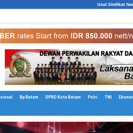
Usut Sindikat Narkoba Batam,
asional
Bp Batam
DPRD Kota Batam
Polri
TNI
Ekono