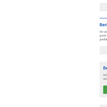
Ber
Ini 
post
pada
B
In
an