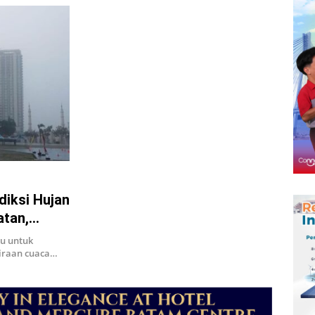
diksi Hujan
atan,
u untuk
kiraan cuaca…