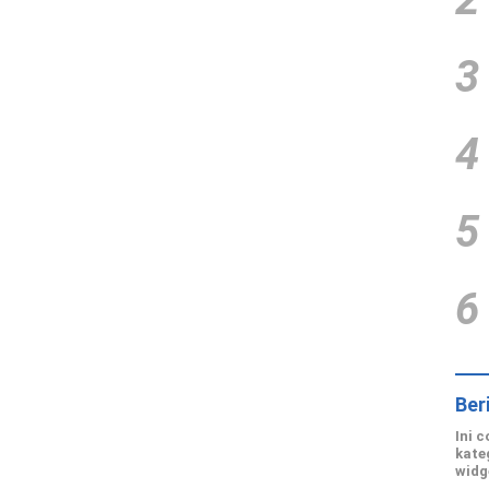
3
4
5
6
Ber
Ini 
kate
widg