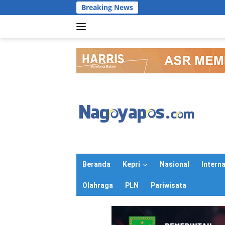
Langsung
Breaking News
ke
konten
Beranda
Kepri
Nasional
Intern
Olahraga
PLN
Pariwisata