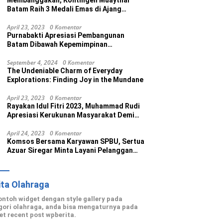
Membanggakan, Kontingen Muaythai
Batam Raih 3 Medali Emas di Ajang
Porprov Ke V Kepri 2022
April 23, 2023
0 Komentar
Purnabakti Apresiasi Pembangunan
Batam Dibawah Kepemimpinan
Muhammad Rudi
September 4, 2024
0 Komentar
The Undeniable Charm of Everyday
Explorations: Finding Joy in the Mundane
April 23, 2023
0 Komentar
Rayakan Idul Fitri 2023, Muhammad Rudi
Apresiasi Kerukunan Masyarakat Demi
Wujudkan Batam Kota Madani
April 24, 2023
0 Komentar
Komsos Bersama Karyawan SPBU, Sertua
Azuar Siregar Minta Layani Pelanggan
dengan Maksimal
ita Olahraga
contoh widget dengan style gallery pada
gori olahraga, anda bisa mengaturnya pada
et recent post wpberita.