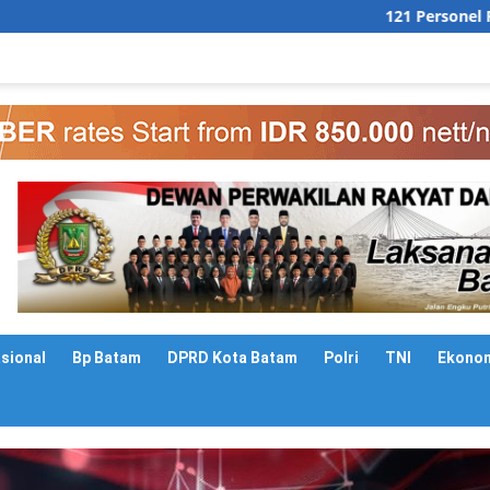
121 Personel Polresta Barelang
asional
Bp Batam
DPRD Kota Batam
Polri
TNI
Ekono