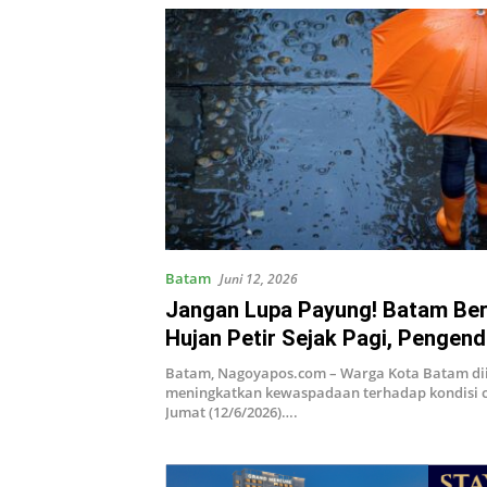
Batam
Juni 12, 2026
Jangan Lupa Payung! Batam Ber
Hujan Petir Sejak Pagi, Pengen
Diminta Ekstra Hati-hati
Batam, Nagoyapos.com – Warga Kota Batam d
meningkatkan kewaspadaan terhadap kondisi 
Jumat (12/6/2026)….