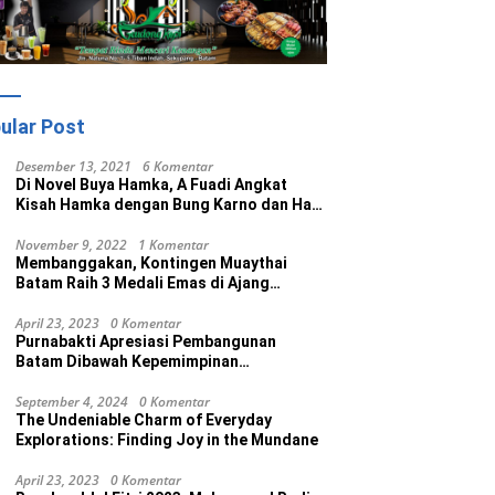
ular Post
Desember 13, 2021
6 Komentar
Di Novel Buya Hamka, A Fuadi Angkat
Kisah Hamka dengan Bung Karno dan Haji
Rasul
November 9, 2022
1 Komentar
Membanggakan, Kontingen Muaythai
Batam Raih 3 Medali Emas di Ajang
Porprov Ke V Kepri 2022
April 23, 2023
0 Komentar
Purnabakti Apresiasi Pembangunan
Batam Dibawah Kepemimpinan
Muhammad Rudi
September 4, 2024
0 Komentar
The Undeniable Charm of Everyday
Explorations: Finding Joy in the Mundane
April 23, 2023
0 Komentar