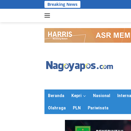
Langsung
Breaking News
ke
konten
Beranda
Kepri
Nasional
Intern
Olahraga
PLN
Pariwisata