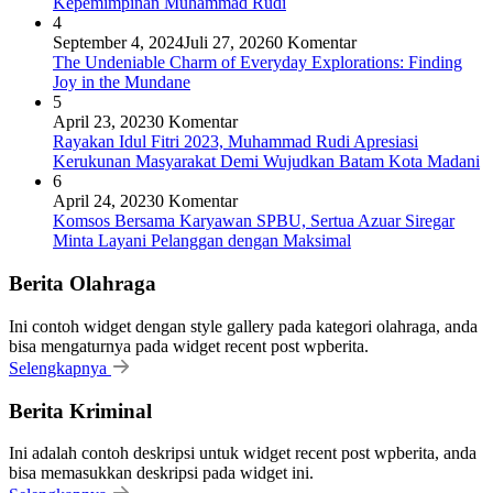
Kepemimpinan Muhammad Rudi
4
September 4, 2024
Juli 27, 2026
0 Komentar
The Undeniable Charm of Everyday Explorations: Finding
Joy in the Mundane
5
April 23, 2023
0 Komentar
Rayakan Idul Fitri 2023, Muhammad Rudi Apresiasi
Kerukunan Masyarakat Demi Wujudkan Batam Kota Madani
6
April 24, 2023
0 Komentar
Komsos Bersama Karyawan SPBU, Sertua Azuar Siregar
Minta Layani Pelanggan dengan Maksimal
Berita Olahraga
Ini contoh widget dengan style gallery pada kategori olahraga, anda
bisa mengaturnya pada widget recent post wpberita.
Selengkapnya
Berita Kriminal
Ini adalah contoh deskripsi untuk widget recent post wpberita, anda
bisa memasukkan deskripsi pada widget ini.