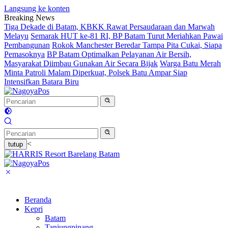
Langsung ke konten
Breaking News
Tiga Dekade di Batam, KBKK Rawat Persaudaraan dan Marwah
Melayu
Semarak HUT ke-81 RI, BP Batam Turut Meriahkan Pawai
Pembangunan
Rokok Manchester Beredar Tampa Pita Cukai, Siapa
Pemasoknya
BP Batam Optimalkan Pelayanan Air Bersih,
Masyarakat Diimbau Gunakan Air Secara Bijak
Warga Batu Merah
Minta Patroli Malam Diperkuat, Polsek Batu Ampar Siap
Intensifkan Batara Biru
<
tutup
Beranda
Kepri
Batam
Tanjungpinang