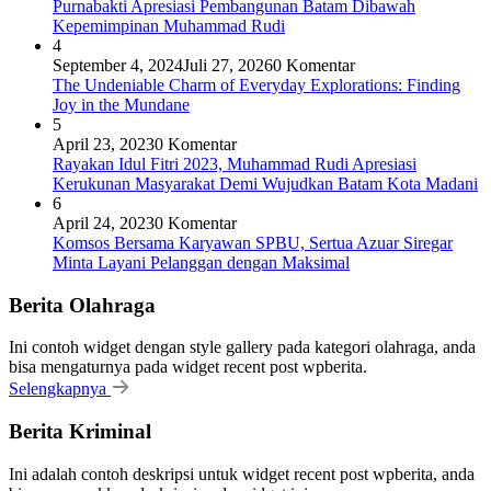
Purnabakti Apresiasi Pembangunan Batam Dibawah
Kepemimpinan Muhammad Rudi
4
September 4, 2024
Juli 27, 2026
0 Komentar
The Undeniable Charm of Everyday Explorations: Finding
Joy in the Mundane
5
April 23, 2023
0 Komentar
Rayakan Idul Fitri 2023, Muhammad Rudi Apresiasi
Kerukunan Masyarakat Demi Wujudkan Batam Kota Madani
6
April 24, 2023
0 Komentar
Komsos Bersama Karyawan SPBU, Sertua Azuar Siregar
Minta Layani Pelanggan dengan Maksimal
Berita Olahraga
Ini contoh widget dengan style gallery pada kategori olahraga, anda
bisa mengaturnya pada widget recent post wpberita.
Selengkapnya
Berita Kriminal
Ini adalah contoh deskripsi untuk widget recent post wpberita, anda