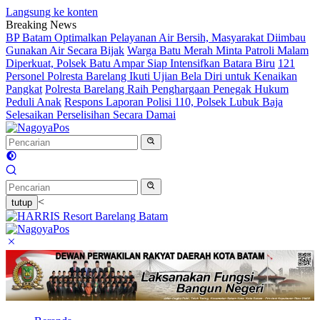
Langsung ke konten
Breaking News
BP Batam Optimalkan Pelayanan Air Bersih, Masyarakat Diimbau
Gunakan Air Secara Bijak
Warga Batu Merah Minta Patroli Malam
Diperkuat, Polsek Batu Ampar Siap Intensifkan Batara Biru
121
Personel Polresta Barelang Ikuti Ujian Bela Diri untuk Kenaikan
Pangkat
Polresta Barelang Raih Penghargaan Penegak Hukum
Peduli Anak
Respons Laporan Polisi 110, Polsek Lubuk Baja
Selesaikan Perselisihan Secara Damai
<
tutup