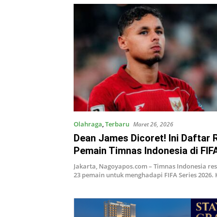
Olahraga
,
Terbaru
Maret 26, 2026
Dean James Dicoret! Ini Daftar 
Pemain Timnas Indonesia di FIF
2026
Jakarta, Nagoyapos.com – Timnas Indonesia r
23 pemain untuk menghadapi FIFA Series 2026.