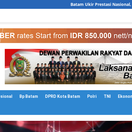
Batam Ukir Prestasi Nasional, Sekda Firmansyah Pap
asional
Bp Batam
DPRD Kota Batam
Polri
TNI
Ekono