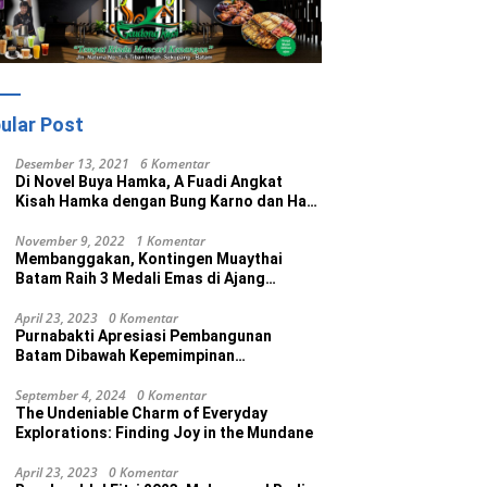
ular Post
Desember 13, 2021
6 Komentar
Di Novel Buya Hamka, A Fuadi Angkat
Kisah Hamka dengan Bung Karno dan Haji
Rasul
November 9, 2022
1 Komentar
Membanggakan, Kontingen Muaythai
Batam Raih 3 Medali Emas di Ajang
Porprov Ke V Kepri 2022
April 23, 2023
0 Komentar
Purnabakti Apresiasi Pembangunan
Batam Dibawah Kepemimpinan
Muhammad Rudi
September 4, 2024
0 Komentar
The Undeniable Charm of Everyday
Explorations: Finding Joy in the Mundane
April 23, 2023
0 Komentar