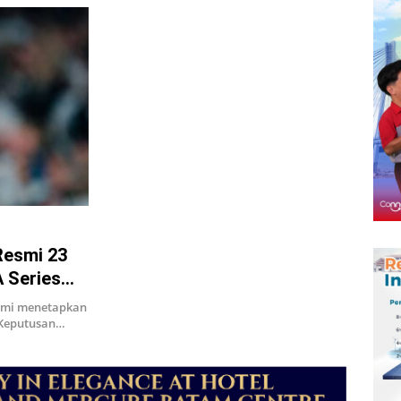
Resmi 23
A Series
esmi menetapkan
 Keputusan…