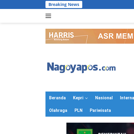
Langsung
Breaking News
ke
konten
Beranda
Kepri
Nasional
Intern
Olahraga
PLN
Pariwisata