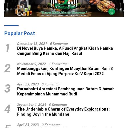
Popular Post
Desember 13, 2021
6 Komentar
1
Di Novel Buya Hamka, A Fuadi Angkat Kisah Hamka
dengan Bung Karno dan Haji Rasul
November 9, 2022
1 Komentar
2
Membanggakan, Kontingen Muaythai Batam Raih 3
Medali Emas di Ajang Porprov Ke V Kepri 2022
April 23, 2023
0 Komentar
3
Purnabakti Apresiasi Pembangunan Batam Dibawah
Kepemimpinan Muhammad Rudi
September 4, 2024
0 Komentar
4
The Undeniable Charm of Everyday Explorations:
Finding Joy in the Mundane
April 23, 2023
0 Komentar