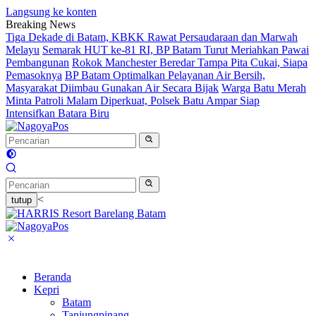
Langsung ke konten
Breaking News
Tiga Dekade di Batam, KBKK Rawat Persaudaraan dan Marwah
Melayu
Semarak HUT ke-81 RI, BP Batam Turut Meriahkan Pawai
Pembangunan
Rokok Manchester Beredar Tampa Pita Cukai, Siapa
Pemasoknya
BP Batam Optimalkan Pelayanan Air Bersih,
Masyarakat Diimbau Gunakan Air Secara Bijak
Warga Batu Merah
Minta Patroli Malam Diperkuat, Polsek Batu Ampar Siap
Intensifkan Batara Biru
<
tutup
Beranda
Kepri
Batam
Tanjungpinang